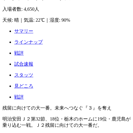
入場者数
:
4,650人
天候
:
晴
｜
気温
:
22℃
｜
湿度
:
90%
サマリー
ラインナップ
戦評
試合速報
スタッツ
見どころ
戦評
残留に向けての大一番。未来へつなぐ『３』を奪え
明治安田Ｊ２第32節、18位・栃木のホームに19位・鹿児島が
乗り込む一戦。Ｊ２残留に向けての大一番だ。