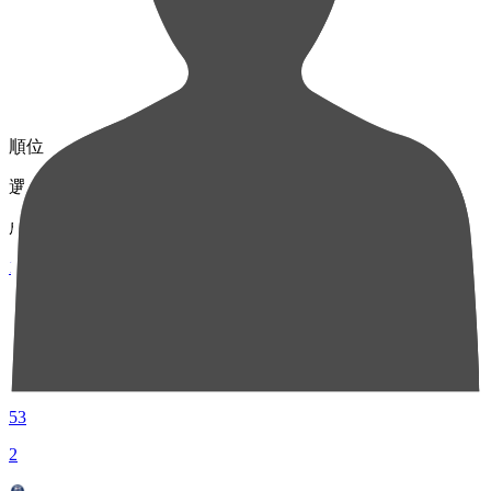
順位
選手名
成績
1
MF 8
藤村 慶太
53
2