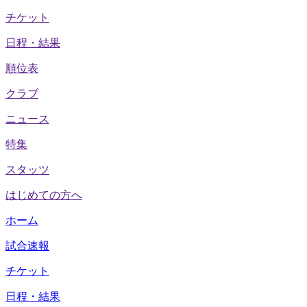
チケット
日程・結果
順位表
クラブ
ニュース
特集
スタッツ
はじめての方へ
ホーム
試合速報
チケット
日程・結果