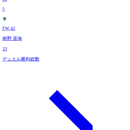
5
FW 42
南野 遥海
33
デュエル勝利総数