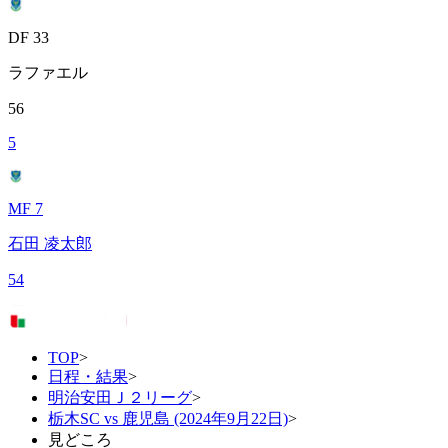
DF 33
ラファエル
56
5
MF 7
石田 凌太郎
54
TOP
>
日程・結果
>
明治安田Ｊ２リーグ
>
栃木SC vs 鹿児島 (2024年9月22日)
>
見どころ