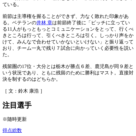
ている。
前節は主導権を握ることができず、力なく敗れた印象があ
る。ベテランの
井林 章
は前節終了後に「ピッチに立ってい
る11人がもっともっとコミュニケーションをとって、行くべ
きところは行って、引くべきところは引く。しっかり声をか
けて、みんなで合わせていかないといけない」と振り返って
おり、チーム一丸で残り７試合に向かっていく必要性を説い
た。
残留圏の17位・大分とは栃木が勝点６差、鹿児島が同９差と
いう状況であり、ともに残留のために勝利はマスト。直接対
決を制するのはどちらか。
［ 文：鈴木 康浩 ］
注目選手
※随時更新
得点総数