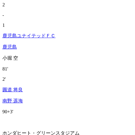
2
-
1
鹿児島ユナイテッドＦＣ
鹿児島
小堀 空
81'
2'
圓道 将良
南野 遥海
90+3'
ホンダヒート・グリーンスタジアム