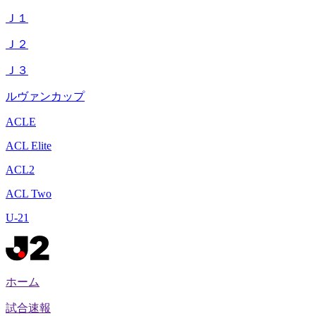
Ｊ１
Ｊ２
Ｊ３
ルヴァンカップ
ACLE
ACL Elite
ACL2
ACL Two
U-21
ホーム
試合速報