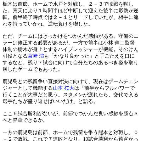
栃木は前節、ホームで水戸と対戦し、２－３で敗戦を喫し
た。荒天により１時間半ほど中断して迎えた後半に形勢が逆
転。前半終了時点では２－１とリードしていたが、相手に流
れを持っていかれ、逆転負けを喫した。
ただ、チームにはきっかけをつかんだ感触がある。守備のエ
ラーは修正する必要があるが、一方で前半は小林 伸二監督
体制の栃木が身上とするハイプレッシャーが機能。そのけん
引役となる
宮崎 鴻
も「かなり良かった」と手ごたえを口に
するなど、残り７試合に向けて自分たちのあるべき姿を取り
戻したゲームでもあった。
鹿児島との残留争い直接対決に向けて、現在はゲームチェン
ジャーとして機能する
山本 桜大
は「前半からフルパワーで
行くことが大事だと思う。スタメンが疲れたら、交代で入る
選手たちが盛り返せばいいだけ」と語る。
ここ６試合勝利がないが、前節でつかんだ良い感触を勝点３
へと昇華できるか。
一方の鹿児島は前節、ホームで残留を争う熊本と対戦し、０
－２で敗戦。これで７連敗となり、10試合勝利から遠ざかっ