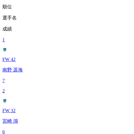
順位
選手名
成績
1
FW 42
南野 遥海
7
2
FW 32
宮崎 鴻
6