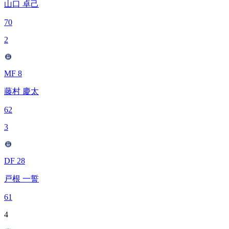
山口 卓己
70
2
MF 8
藤村 慶太
62
3
DF 28
戸根 一誓
61
4