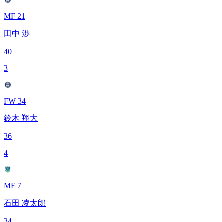
MF 21
田中 渉
40
3
FW 34
鈴木 翔大
36
4
MF 7
石田 凌太郎
34