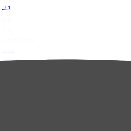
Ｊ１
Ｊ２
Ｊ３
ルヴァンカップ
ACLE
ACL Elite
ACL2
ACL Two
U-21
ホーム
試合速報