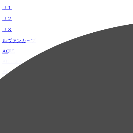
Ｊ１
Ｊ２
Ｊ３
ルヴァンカップ
ACLE
ACL Elite
ACL2
ACL Two
U-21
ホーム
試合速報