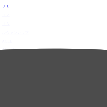
Ｊ１
Ｊ２
Ｊ３
ルヴァンカップ
ACLE
ACL Elite
ACL2
ACL Two
U-21
ホーム
試合速報