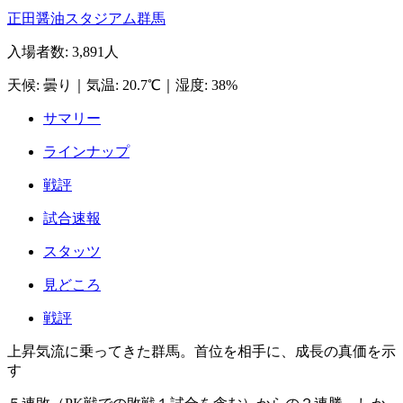
正田醤油スタジアム群馬
入場者数
:
3,891人
天候
:
曇り
｜
気温
:
20.7℃
｜
湿度
:
38%
サマリー
ラインナップ
戦評
試合速報
スタッツ
見どころ
戦評
上昇気流に乗ってきた群馬。首位を相手に、成長の真価を示
す