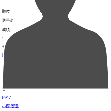
順位
選手名
成績
1
MF 8
武田 英寿
40
2
FW 7
小西 宏登