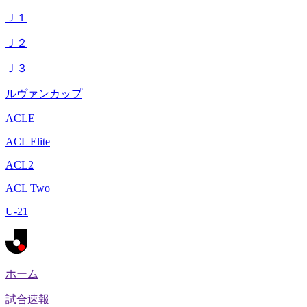
Ｊ１
Ｊ２
Ｊ３
ルヴァンカップ
ACLE
ACL Elite
ACL2
ACL Two
U-21
ホーム
試合速報