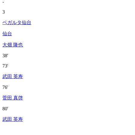
-
3
ベガルタ仙台
仙台
大畑 隆也
38'
73'
武田 英寿
76'
菅田 真啓
80'
武田 英寿