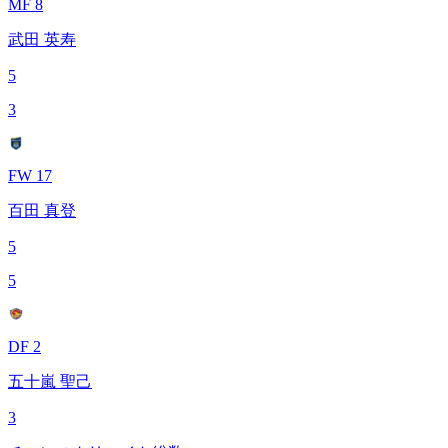
MF 8
武田 英寿
5
3
FW 17
百田 真登
5
5
DF 2
五十嵐 聖己
3