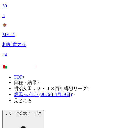
30
5
MF 14
相良 竜之介
24
TOP
>
日程・結果
>
明治安田Ｊ２・Ｊ３百年構想リーグ
>
群馬 vs 仙台 (2026年4月29日)
>
見どころ
Ｊリーグ公式サービス