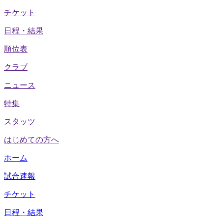
チケット
日程・結果
順位表
クラブ
ニュース
特集
スタッツ
はじめての方へ
ホーム
試合速報
チケット
日程・結果