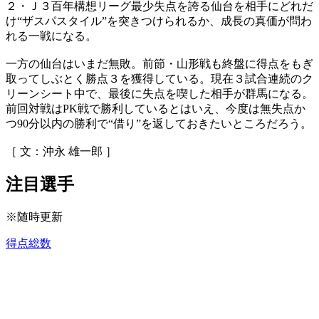
２・Ｊ３百年構想リーグ最少失点を誇る仙台を相手にどれだ
け“ザスパスタイル”を突きつけられるか、成長の真価が問わ
れる一戦になる。
一方の仙台はいまだ無敗。前節・山形戦も終盤に得点をもぎ
取ってしぶとく勝点３を獲得している。現在３試合連続のク
リーンシート中で、最後に失点を喫した相手が群馬になる。
前回対戦はPK戦で勝利しているとはいえ、今度は無失点か
つ90分以内の勝利で“借り”を返しておきたいところだろう。
［ 文：沖永 雄一郎 ］
注目選手
※随時更新
得点総数