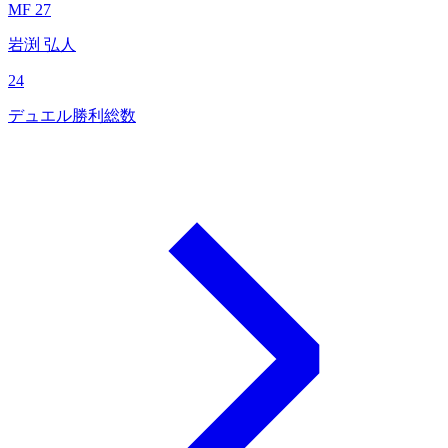
MF 27
岩渕 弘人
24
デュエル勝利総数