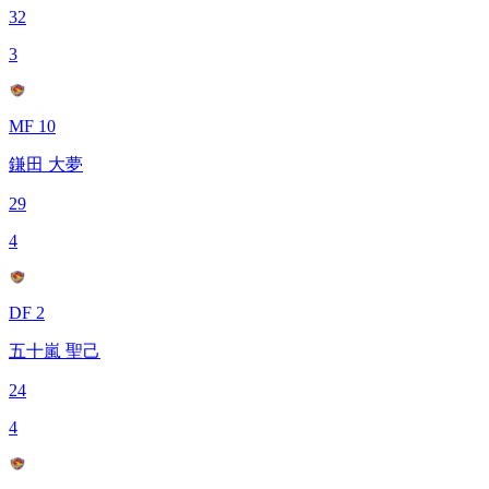
32
3
MF 10
鎌田 大夢
29
4
DF 2
五十嵐 聖己
24
4