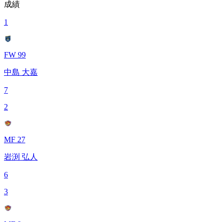
成績
1
FW 99
中島 大嘉
7
2
MF 27
岩渕 弘人
6
3