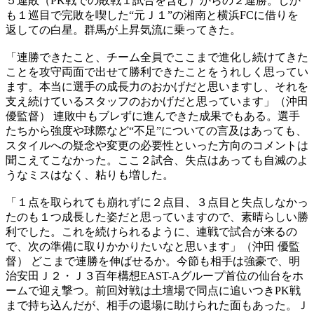
５連敗（PK戦での敗戦１試合を含む）からの２連勝。しか
も１巡目で完敗を喫した“元Ｊ１”の湘南と横浜FCに借りを
返しての白星。群馬が上昇気流に乗ってきた。
「連勝できたこと、チーム全員でここまで進化し続けてきた
ことを攻守両面で出せて勝利できたことをうれしく思ってい
ます。本当に選手の成長力のおかげだと思いますし、それを
支え続けているスタッフのおかげだと思っています」（沖田
優監督） 連敗中もブレずに進んできた成果でもある。選手
たちから強度や球際など“不足”についての言及はあっても、
スタイルへの疑念や変更の必要性といった方向のコメントは
聞こえてこなかった。ここ２試合、失点はあっても自滅のよ
うなミスはなく、粘りも増した。
「１点を取られても崩れずに２点目、３点目と失点しなかっ
たのも１つ成長した姿だと思っていますので、素晴らしい勝
利でした。これを続けられるように、連戦で試合が来るの
で、次の準備に取りかかりたいなと思います」（沖田 優監
督） どこまで連勝を伸ばせるか。今節も相手は強豪で、明
治安田Ｊ２・Ｊ３百年構想EAST-Aグループ首位の仙台をホ
ームで迎え撃つ。前回対戦は土壇場で同点に追いつきPK戦
まで持ち込んだが、相手の退場に助けられた面もあった。Ｊ