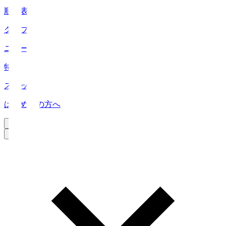
順位表
クラブ
ニュース
特集
スタッツ
はじめての方へ