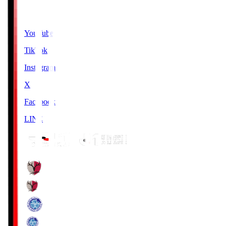
SNS
YouTube
TikTok
Instagram
X
Facebook
LINE