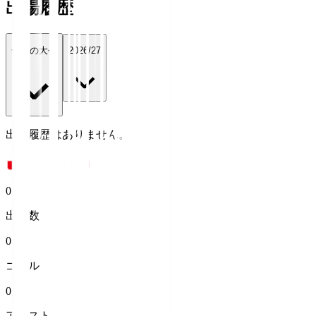
出場履歴
全ての大会
2026/27
出場履歴はありません。
0
出場数
0
ゴール
0
アシスト