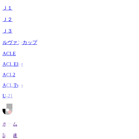
Ｊ１
Ｊ２
Ｊ３
ルヴァンカップ
ACLE
ACL Elite
ACL2
ACL Two
U-21
ホーム
試合速報