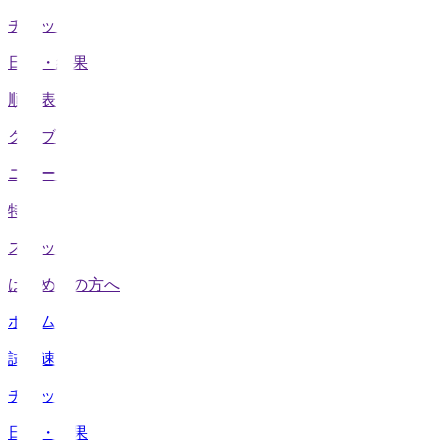
チケット
日程・結果
順位表
クラブ
ニュース
特集
スタッツ
はじめての方へ
ホーム
試合速報
チケット
日程・結果