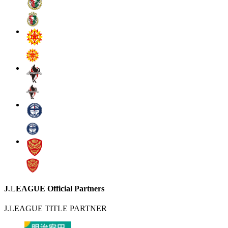
J.LEAGUE Official Partners
J.LEAGUE TITLE PARTNER