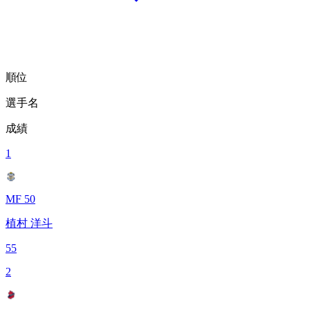
順位
選手名
成績
1
MF 50
植村 洋斗
55
2