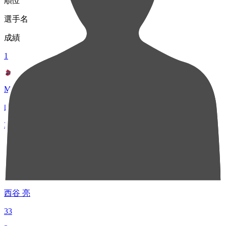
順位
選手名
成績
1
MF 27
山中 惇希
33
1
FW 10
西谷 亮
33