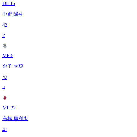
DF 15
中野 陽斗
42
2
MF 6
金子 大毅
42
4
MF 22
高橋 勇利也
41