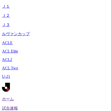
Ｊ１
Ｊ２
Ｊ３
ルヴァンカップ
ACLE
ACL Elite
ACL2
ACL Two
U-21
ホーム
試合速報