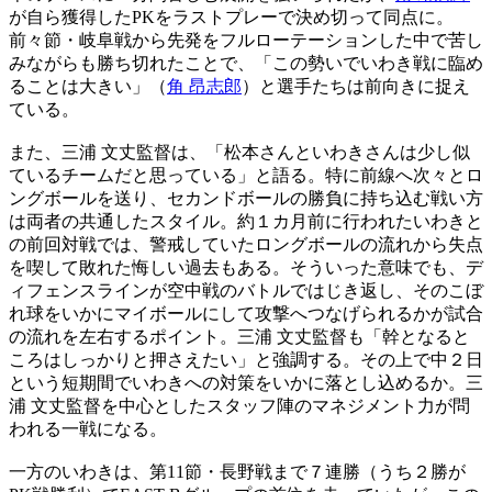
が自ら獲得したPKをラストプレーで決め切って同点に。
前々節・岐阜戦から先発をフルローテーションした中で苦し
みながらも勝ち切れたことで、「この勢いでいわき戦に臨め
ることは大きい」（
角 昂志郎
）と選手たちは前向きに捉え
ている。
また、三浦 文丈監督は、「松本さんといわきさんは少し似
ているチームだと思っている」と語る。特に前線へ次々とロ
ングボールを送り、セカンドボールの勝負に持ち込む戦い方
は両者の共通したスタイル。約１カ月前に行われたいわきと
の前回対戦では、警戒していたロングボールの流れから失点
を喫して敗れた悔しい過去もある。そういった意味でも、デ
ィフェンスラインが空中戦のバトルではじき返し、そのこぼ
れ球をいかにマイボールにして攻撃へつなげられるかが試合
の流れを左右するポイント。三浦 文丈監督も「幹となると
ころはしっかりと押さえたい」と強調する。その上で中２日
という短期間でいわきへの対策をいかに落とし込めるか。三
浦 文丈監督を中心としたスタッフ陣のマネジメント力が問
われる一戦になる。
一方のいわきは、第11節・長野戦まで７連勝（うち２勝が