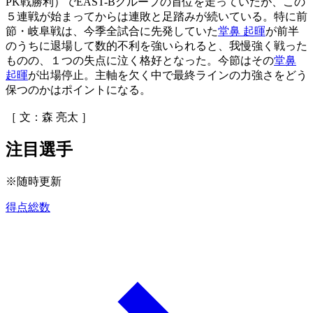
PK戦勝利）でEAST-Bグループの首位を走っていたが、この
５連戦が始まってからは連敗と足踏みが続いている。特に前
節・岐阜戦は、今季全試合に先発していた
堂鼻 起暉
が前半
のうちに退場して数的不利を強いられると、我慢強く戦った
ものの、１つの失点に泣く格好となった。今節はその
堂鼻
起暉
が出場停止。主軸を欠く中で最終ラインの力強さをどう
保つのかはポイントになる。
［ 文：森 亮太 ］
注目選手
※随時更新
得点総数