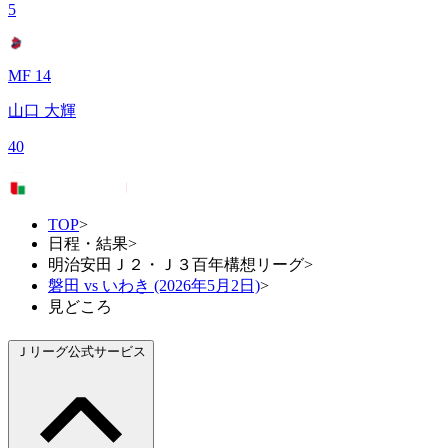
5
MF 14
山口 大輝
40
TOP
>
日程・結果
>
明治安田Ｊ２・Ｊ３百年構想リーグ
>
磐田 vs いわき (2026年5月2日)
>
見どころ
Ｊリーグ公式サービス