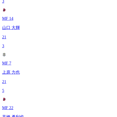
3
MF 14
山口 大輝
21
3
MF 7
上原 力也
21
5
MF 22
高橋 勇利也