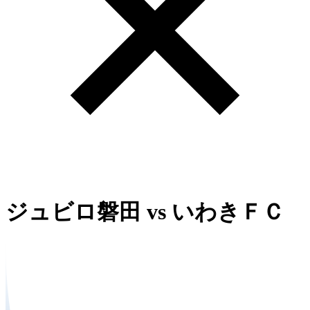
ジュビロ磐田
vs
いわきＦＣ