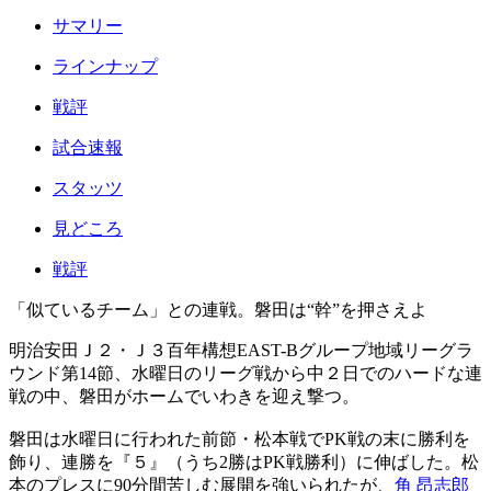
サマリー
ラインナップ
戦評
試合速報
スタッツ
見どころ
戦評
「似ているチーム」との連戦。磐田は“幹”を押さえよ
明治安田Ｊ２・Ｊ３百年構想EAST-Bグループ地域リーグラ
ウンド第14節、水曜日のリーグ戦から中２日でのハードな連
戦の中、磐田がホームでいわきを迎え撃つ。
磐田は水曜日に行われた前節・松本戦でPK戦の末に勝利を
飾り、連勝を『５』（うち2勝はPK戦勝利）に伸ばした。松
本のプレスに90分間苦しむ展開を強いられたが、
角 昂志郎