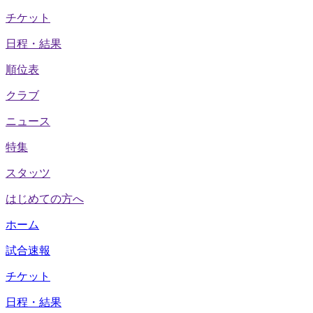
チケット
日程・結果
順位表
クラブ
ニュース
特集
スタッツ
はじめての方へ
ホーム
試合速報
チケット
日程・結果