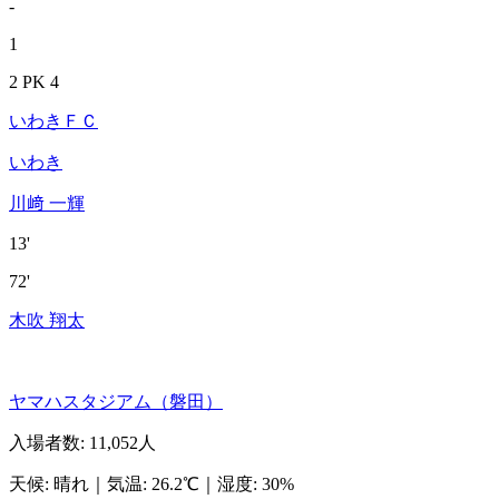
-
1
2 PK 4
いわきＦＣ
いわき
川﨑 一輝
13'
72'
木吹 翔太
ヤマハスタジアム（磐田）
入場者数
:
11,052人
天候
:
晴れ
｜
気温
:
26.2℃
｜
湿度
:
30%