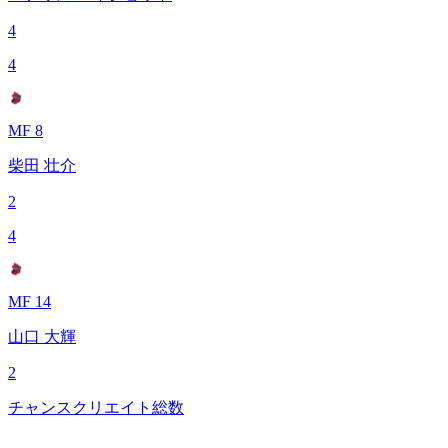
4
4
MF 8
柴田 壮介
2
4
MF 14
山口 大輝
2
チャンスクリエイト総数