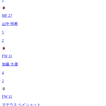
MF 27
山中 惇希
5
2
FW 11
加藤 大晟
4
2
FW 11
マテウス ペイショット