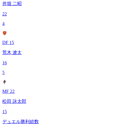
井堀 二昭
22
4
DF 15
荒木 遼太
16
5
MF 22
松田 詠太郎
15
デュエル勝利総数