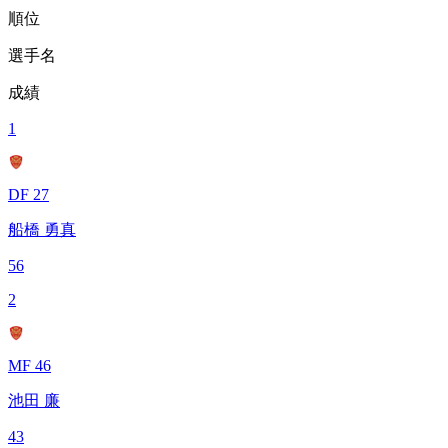
順位
選手名
成績
1
DF 27
船橋 勇真
56
2
MF 46
池田 廉
43