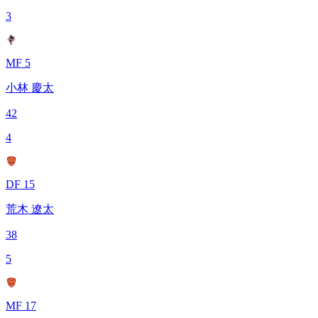
3
MF 5
小林 慶太
42
4
DF 15
荒木 遼太
38
5
MF 17