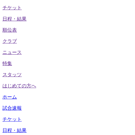
チケット
日程・結果
順位表
クラブ
ニュース
特集
スタッツ
はじめての方へ
ホーム
試合速報
チケット
日程・結果