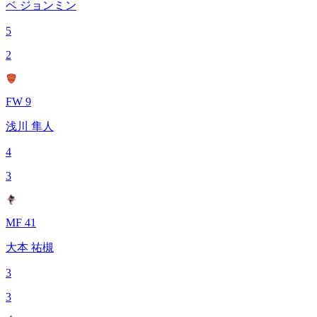
ベ ジョンミン
5
2
FW 9
浅川 隼人
4
3
MF 41
大本 祐槻
3
3