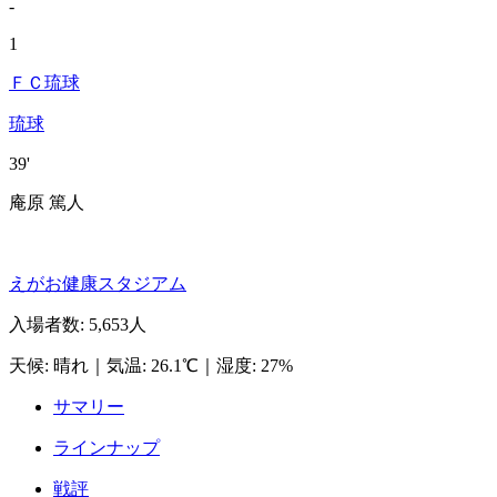
-
1
ＦＣ琉球
琉球
39'
庵原 篤人
えがお健康スタジアム
入場者数
:
5,653人
天候
:
晴れ
｜
気温
:
26.1℃
｜
湿度
:
27%
サマリー
ラインナップ
戦評