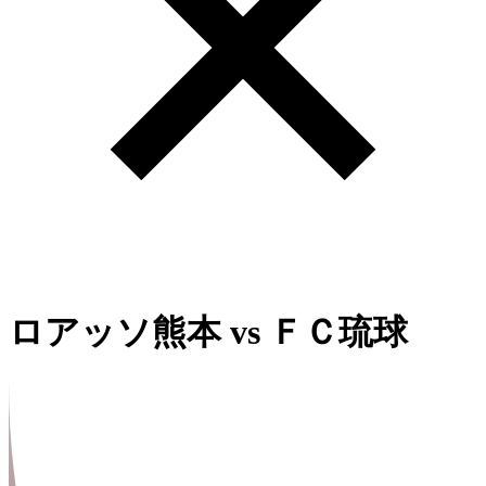
ロアッソ熊本
vs
ＦＣ琉球