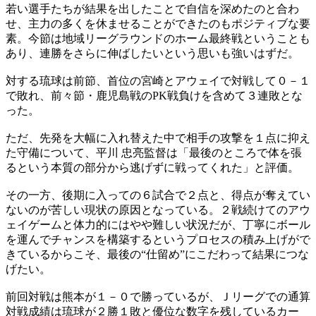
若い選手たちが結果を出したことで自信を深めたのと合わ
せ、主力の多くを休ませることができたのもポジティブな要
素。今節は地域リーグラウンドのホーム最終戦ということも
あり、連勝をさらに伸ばしたいという思いも強いはずだ。
対する琉球は前節、首位の宮崎とアウェイで対戦して０－１
で敗れ、前々節・鹿児島戦のPK戦負けを含めて３連敗とな
った。
ただ、先発を大幅に入れ替えた中で相手の攻撃を１点に抑え
た守備について、平川 忠亮監督は「最後のところで体を張
るという本質の部分から逃げずに戦ってくれた」と評価。
その一方、後期に入っての６試合で２点と、得点が奪えてい
ないのが苦しい現状の原因となっている。２戦続けてのアウ
ェイゲームと体力的にはやや難しい状況だが、丁寧にボール
を運んでチャンスを構築するというプロセスの積み上げがで
きているからこそ、最後の“仕留め”にこだわって結果につな
げたい。
前回対戦は熊本が１－０で勝っているが、Ｊリーグでの通算
対戦成績は琉球が２勝１敗と優位な数字を残しているカー