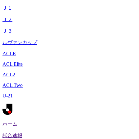
Ｊ１
Ｊ２
Ｊ３
ルヴァンカップ
ACLE
ACL Elite
ACL2
ACL Two
U-21
ホーム
試合速報