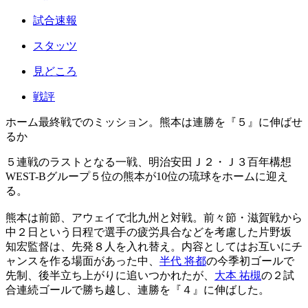
試合速報
スタッツ
見どころ
戦評
ホーム最終戦でのミッション。熊本は連勝を『５』に伸ばせ
るか
５連戦のラストとなる一戦、明治安田Ｊ２・Ｊ３百年構想
WEST-Bグループ５位の熊本が10位の琉球をホームに迎え
る。
熊本は前節、アウェイで北九州と対戦。前々節・滋賀戦から
中２日という日程で選手の疲労具合などを考慮した片野坂
知宏監督は、先発８人を入れ替え。内容としてはお互いにチ
ャンスを作る場面があった中、
半代 将都
の今季初ゴールで
先制、後半立ち上がりに追いつかれたが、
大本 祐槻
の２試
合連続ゴールで勝ち越し、連勝を『４』に伸ばした。