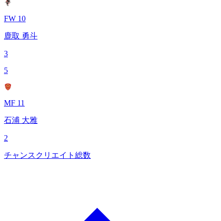
FW 10
鹿取 勇斗
3
5
MF 11
石浦 大雅
2
チャンスクリエイト総数