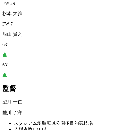
FW 29
杉本 大雅
FW 7
船山 貴之
63’
63’
監督
望月 一仁
薩川 了洋
スタジアム
愛鷹広域公園多目的競技場
入場者数
1,213人