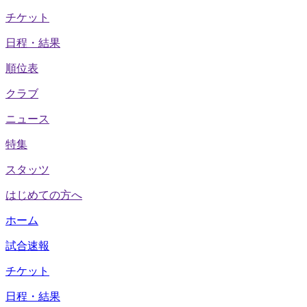
チケット
日程・結果
順位表
クラブ
ニュース
特集
スタッツ
はじめての方へ
ホーム
試合速報
チケット
日程・結果