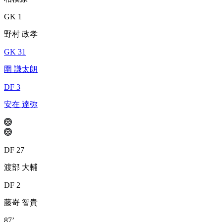
GK 1
野村 政孝
GK 31
圍 謙太朗
DF 3
安在 達弥
DF 27
渡部 大輔
DF 2
藤嵜 智貴
87’