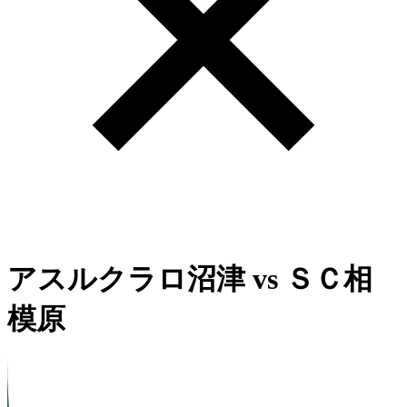
アスルクラロ沼津
vs
ＳＣ相
模原