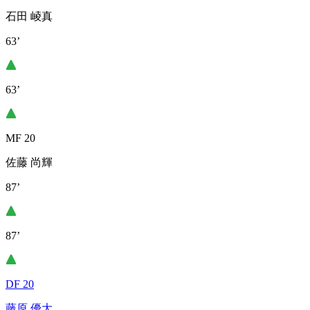
石田 崚真
63’
63’
MF 20
佐藤 尚輝
87’
87’
DF 20
藤原 優大