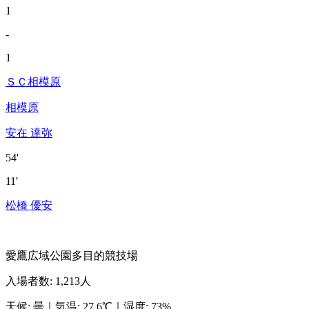
1
-
1
ＳＣ相模原
相模原
安在 達弥
54'
11'
松橋 優安
愛鷹広域公園多目的競技場
入場者数
:
1,213人
天候
:
曇
｜
気温
:
27.6℃
｜
湿度
:
73%