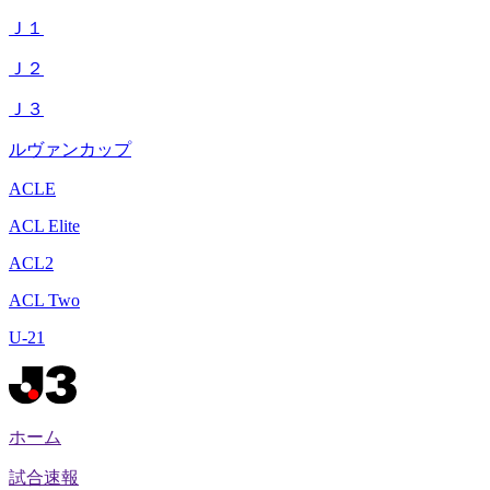
Ｊ１
Ｊ２
Ｊ３
ルヴァンカップ
ACLE
ACL Elite
ACL2
ACL Two
U-21
ホーム
試合速報