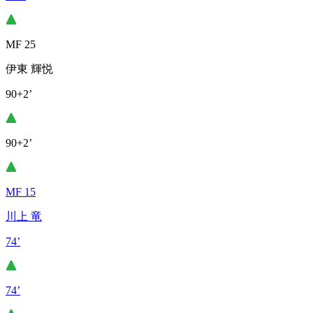
MF 25
伊東 輝悦
90+2’
90+2’
MF 15
川上 竜
74’
74’