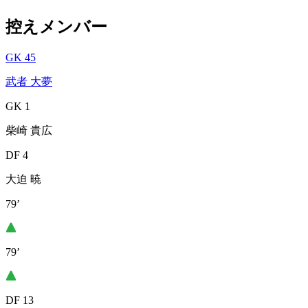
控えメンバー
GK 45
武者 大夢
GK 1
柴崎 貴広
DF 4
大迫 暁
79’
79’
DF 13