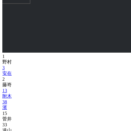
1
野村
3
安在
2
藤嵜
13
附木
38
濱
15
菅井
33
遠山