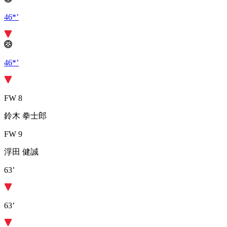
46*’
46*’
FW 8
鈴木 拳士郎
FW 9
浮田 健誠
63’
63’