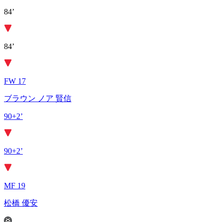
84’
84’
FW 17
ブラウン ノア 賢信
90+2’
90+2’
MF 19
松橋 優安