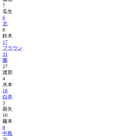
7
瓜生
6
北
8
鈴木
17
ブラウン
31
圍
27
渡部
4
水本
18
白井
3
面矢
10
藤本
8
中島
25