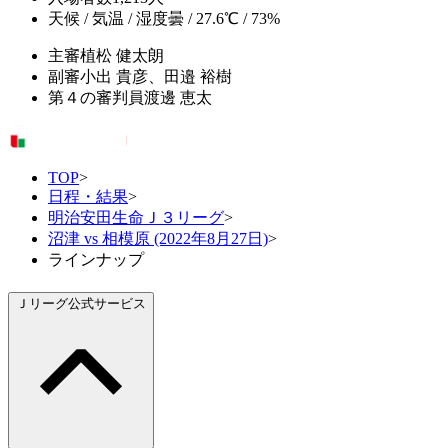
天候 / 気温 / 湿度
曇 / 27.6℃ / 73%
主審
植松 健太朗
副審
小出 貴彦、田邉 裕樹
第４の審判員
渡邊 恵太
TOP
>
日程・結果
>
明治安田生命Ｊ３リーグ
>
沼津 vs 相模原 (2022年8月27日)
>
ラインナップ
Ｊリーグ公式サービス