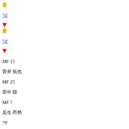
74’
74’
MF 15
菅井 拓也
MF 25
田中 陸
MF 7
瓜生 昂勢
79’