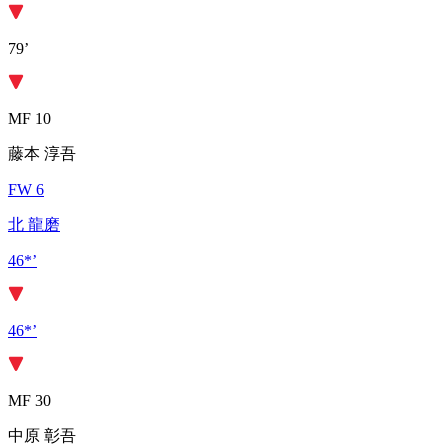
79’
MF 10
藤本 淳吾
FW 6
北 龍磨
46*’
46*’
MF 30
中原 彰吾