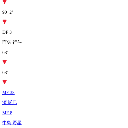
90+2’
DF 3
面矢 行斗
63’
63’
MF 38
濱 託巳
MF 8
中島 賢星