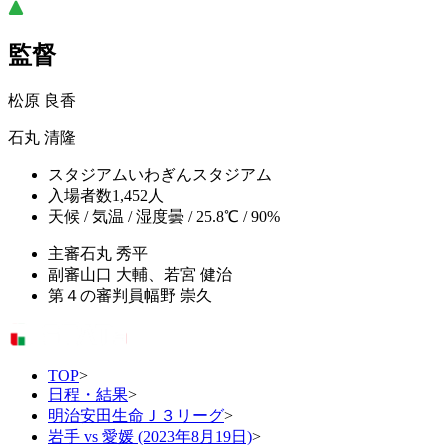
監督
松原 良香
石丸 清隆
スタジアム
いわぎんスタジアム
入場者数
1,452人
天候 / 気温 / 湿度
曇 / 25.8℃ / 90%
主審
石丸 秀平
副審
山口 大輔、若宮 健治
第４の審判員
幅野 崇久
TOP
>
日程・結果
>
明治安田生命Ｊ３リーグ
>
岩手 vs 愛媛 (2023年8月19日)
>