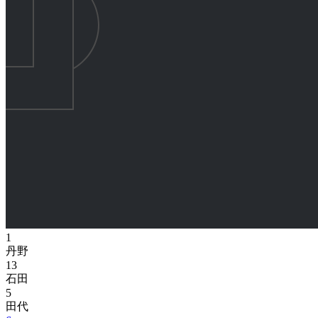
1
丹野
13
石田
5
田代