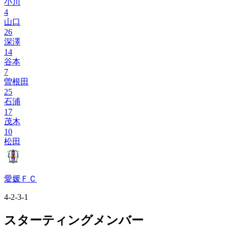
小川
4
山口
26
深澤
14
谷本
7
曽根田
25
石浦
17
茂木
10
松田
愛媛ＦＣ
4-2-3-1
スターティングメンバー