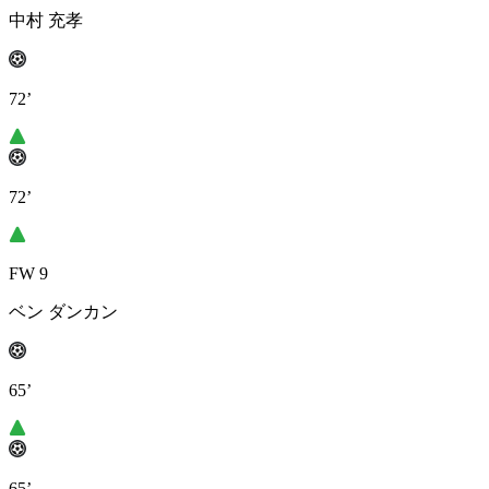
中村 充孝
72’
72’
FW 9
ベン ダンカン
65’
65’