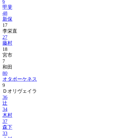
6
甲斐
48
新保
17
李栄直
27
藤村
18
宮市
7
和田
80
オタボーケネス
9
Ｄオリヴェイラ
36
辻
34
木村
37
森下
33