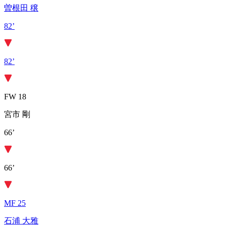
曽根田 穣
82’
82’
FW 18
宮市 剛
66’
66’
MF 25
石浦 大雅