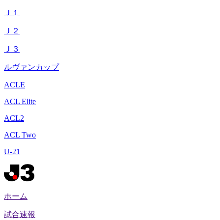
Ｊ１
Ｊ２
Ｊ３
ルヴァンカップ
ACLE
ACL Elite
ACL2
ACL Two
U-21
ホーム
試合速報