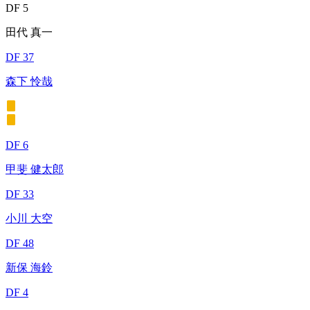
DF 5
田代 真一
DF 37
森下 怜哉
DF 6
甲斐 健太郎
DF 33
小川 大空
DF 48
新保 海鈴
DF 4