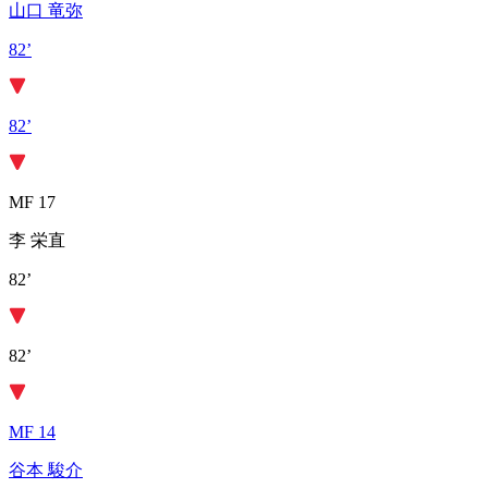
山口 竜弥
82’
82’
MF 17
李 栄直
82’
82’
MF 14
谷本 駿介