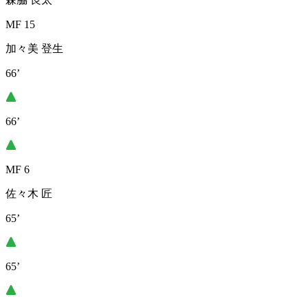
MF 15
加々美 登生
66’
66’
MF 6
佐々木 匠
65’
65’