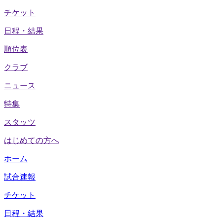
チケット
日程・結果
順位表
クラブ
ニュース
特集
スタッツ
はじめての方へ
ホーム
試合速報
チケット
日程・結果