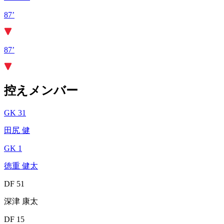
87’
87’
控えメンバー
GK 31
田尻 健
GK 1
徳重 健太
DF 51
深津 康太
DF 15