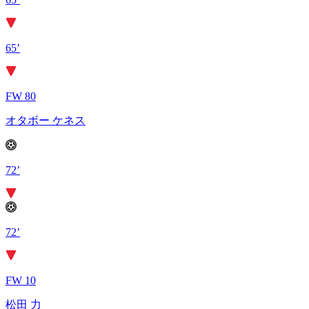
65’
FW 80
オタボー ケネス
72’
72’
FW 10
松田 力