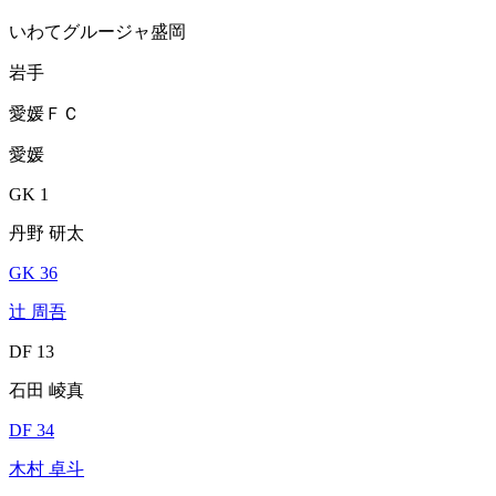
いわてグルージャ盛岡
岩手
愛媛ＦＣ
愛媛
GK 1
丹野 研太
GK 36
辻 周吾
DF 13
石田 崚真
DF 34
木村 卓斗