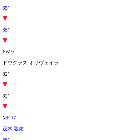
65’
65’
FW 9
ドウグラス オリヴェイラ
82’
82’
MF 17
茂木 駿佑
65’