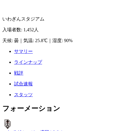
いわぎんスタジアム
入場者数
:
1,452人
天候
:
曇
｜
気温
:
25.8℃
｜
湿度
:
90%
サマリー
ラインナップ
戦評
試合速報
スタッツ
フォーメーション