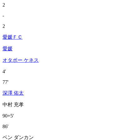
2
-
2
愛媛ＦＣ
愛媛
オタボー ケネス
4'
77'
深澤 佑太
中村 充孝
90+5'
86'
ベン ダンカン