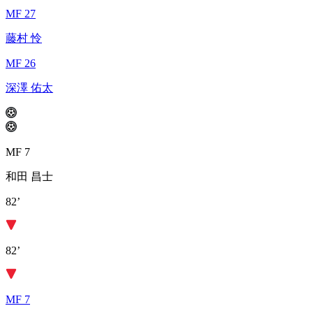
MF 27
藤村 怜
MF 26
深澤 佑太
MF 7
和田 昌士
82’
82’
MF 7