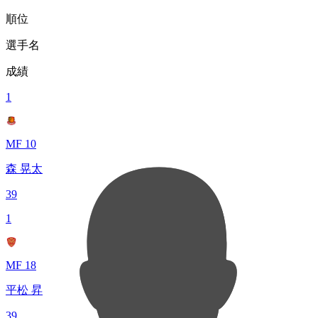
順位
選手名
成績
1
MF 10
森 晃太
39
1
MF 18
平松 昇
39