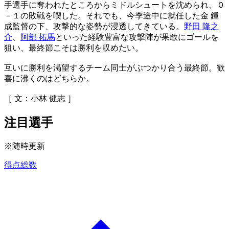
手選手に奪われたところからミドルシュートを沈められ、０
－１の敗戦を喫した。それでも、今季途中に就任した金 鍾
成監督の下、攻撃的な姿勢が浸透してきている。
野田 隆之
介
、
阿部 拓馬
といった経験豊富な攻撃陣が果敢にゴールを
狙い、最終節こそは勝利を収めたい。
互いに勝利を渇望するチーム同士がぶつかり合う最終節。歓
喜に沸くのはどちらか。
［ 文：小林 健志 ］
注目選手
※随時更新
得点総数