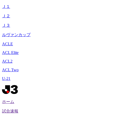
Ｊ１
Ｊ２
Ｊ３
ルヴァンカップ
ACLE
ACL Elite
ACL2
ACL Two
U-21
ホーム
試合速報