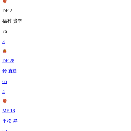
DF 2
福村 貴幸
76
3
DF 28
鈴 直樹
65
4
MF 18
平松 昇