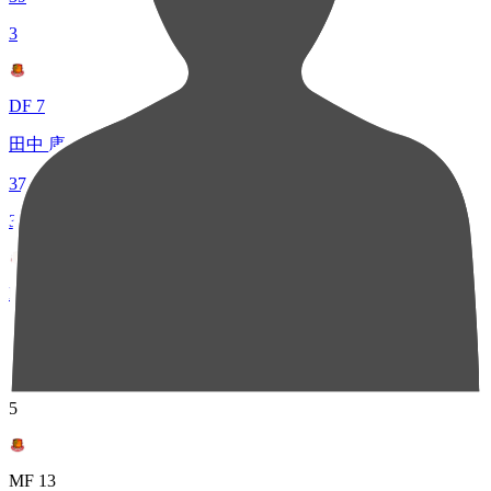
3
DF 7
田中 康介
37
3
MF 41
上畑 佑平士
37
5
MF 13