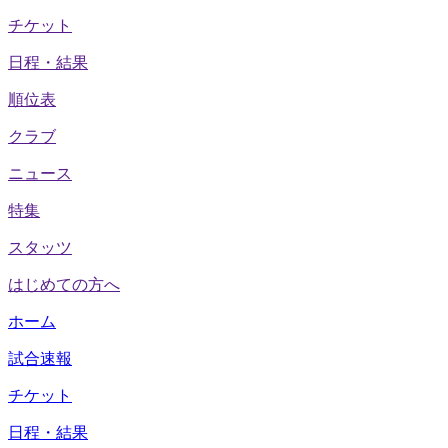
チケット
日程・結果
順位表
クラブ
ニュース
特集
スタッツ
はじめての方へ
ホーム
試合速報
チケット
日程・結果