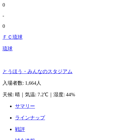
0
-
0
ＦＣ琉球
琉球
とうほう・みんなのスタジアム
入場者数
:
1,664人
天候
:
晴
｜
気温
:
7.2℃
｜
湿度
:
44%
サマリー
ラインナップ
戦評