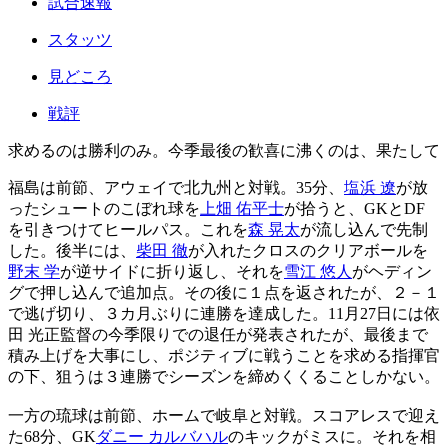
試合速報
スタッツ
見どころ
戦評
求めるのは勝利のみ。今季最後の歓喜に沸くのは、果たして
福島は前節、アウェイで北九州と対戦。35分、
塩浜 遼
が放
ったシュートのこぼれ球を
上畑 佑平士
が拾うと、GKとDF
を引きつけてヒールパス。これを
森 晃太
が流し込んで先制
した。後半には、
柴田 徹
が入れたクロスのクリアボールを
野末 学
が逆サイドに折り返し、それを
雪江 悠人
がヘディン
グで押し込んで追加点。その後に１点を返されたが、２－１
で逃げ切り、３カ月ぶりに連勝を達成した。11月27日には依
田 光正監督の今季限りでの退任が発表されたが、最後まで
積み上げを大事にし、ポジティブに戦うことを求める指揮官
の下、狙うは３連勝でシーズンを締めくくることしかない。
一方の琉球は前節、ホームで岐阜と対戦。スコアレスで迎え
た68分、GK
ダニー カルバハル
のキックがミスに。それを相