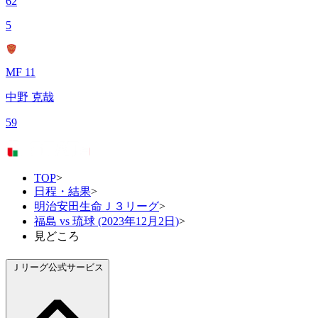
62
5
MF 11
中野 克哉
59
TOP
>
日程・結果
>
明治安田生命Ｊ３リーグ
>
福島 vs 琉球 (2023年12月2日)
>
見どころ
Ｊリーグ公式サービス