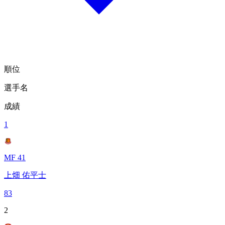
順位
選手名
成績
1
MF 41
上畑 佑平士
83
2