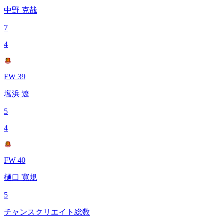
中野 克哉
7
4
FW 39
塩浜 遼
5
4
FW 40
樋口 寛規
5
チャンスクリエイト総数