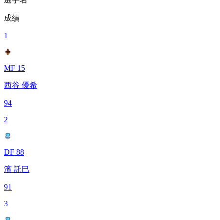
成績
1
MF 15
西谷 優希
94
2
DF 88
濱 託巳
91
3