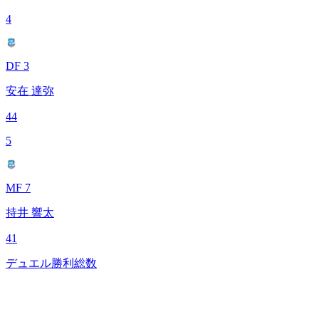
4
DF 3
安在 達弥
44
5
MF 7
持井 響太
41
デュエル勝利総数