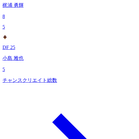
梶浦 勇輝
8
5
DF 25
小島 雅也
5
チャンスクリエイト総数