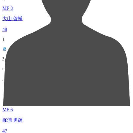
MF 8
大山 啓輔
48
1
MF 14
徳永 晃太郎
48
3
MF 6
梶浦 勇輝
47