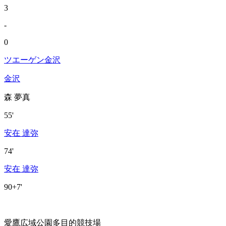
3
-
0
ツエーゲン金沢
金沢
森 夢真
55'
安在 達弥
74'
安在 達弥
90+7'
愛鷹広域公園多目的競技場