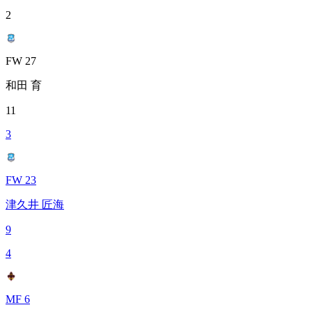
2
FW 27
和田 育
11
3
FW 23
津久井 匠海
9
4
MF 6