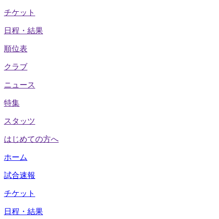
チケット
日程・結果
順位表
クラブ
ニュース
特集
スタッツ
はじめての方へ
ホーム
試合速報
チケット
日程・結果