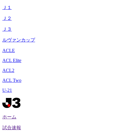
Ｊ１
Ｊ２
Ｊ３
ルヴァンカップ
ACLE
ACL Elite
ACL2
ACL Two
U-21
ホーム
試合速報