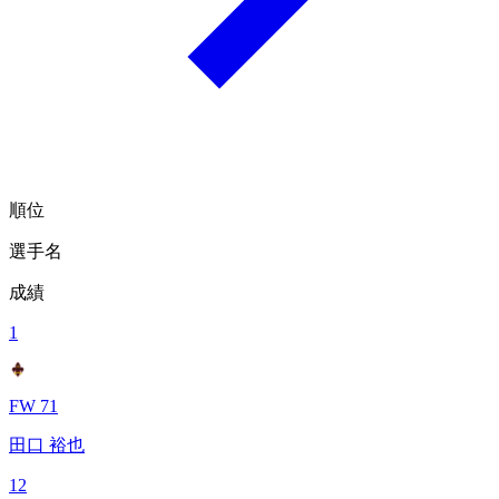
順位
選手名
成績
1
FW 71
田口 裕也
12