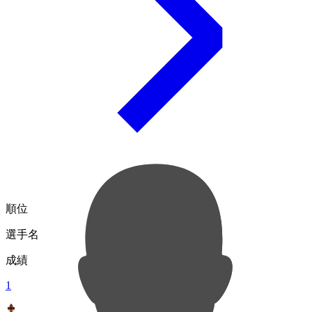
順位
選手名
成績
1