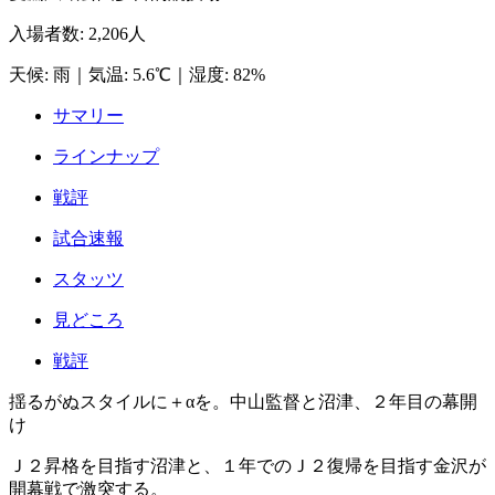
入場者数
:
2,206人
天候
:
雨
｜
気温
:
5.6℃
｜
湿度
:
82%
サマリー
ラインナップ
戦評
試合速報
スタッツ
見どころ
戦評
揺るがぬスタイルに＋αを。中山監督と沼津、２年目の幕開
け
Ｊ２昇格を目指す沼津と、１年でのＪ２復帰を目指す金沢が
開幕戦で激突する。