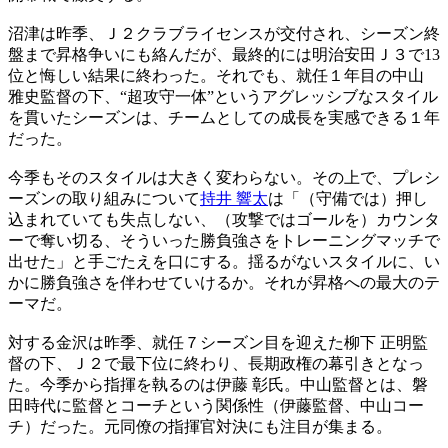
沼津は昨季、Ｊ２クラブライセンスが交付され、シーズン終
盤まで昇格争いにも絡んだが、最終的には明治安田Ｊ３で13
位と悔しい結果に終わった。それでも、就任１年目の中山
雅史監督の下、“超攻守一体”というアグレッシブなスタイル
を貫いたシーズンは、チームとしての成長を実感できる１年
だった。
今季もそのスタイルは大きく変わらない。その上で、プレシ
ーズンの取り組みについて
持井 響太
は「（守備では）押し
込まれていても失点しない、（攻撃ではゴールを）カウンタ
ーで奪い切る、そういった勝負強さをトレーニングマッチで
出せた」と手ごたえを口にする。揺るがないスタイルに、い
かに勝負強さを伴わせていけるか。それが昇格への最大のテ
ーマだ。
対する金沢は昨季、就任７シーズン目を迎えた柳下 正明監
督の下、Ｊ２で最下位に終わり、長期政権の幕引きとなっ
た。今季から指揮を執るのは伊藤 彰氏。中山監督とは、磐
田時代に監督とコーチという関係性（伊藤監督、中山コー
チ）だった。元同僚の指揮官対決にも注目が集まる。