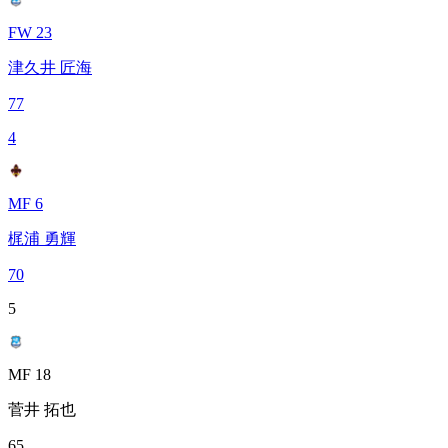
FW 23
津久井 匠海
77
4
MF 6
梶浦 勇輝
70
5
MF 18
菅井 拓也
65