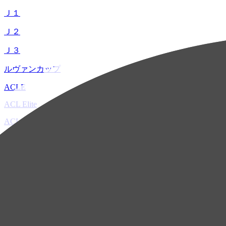
Ｊ１
Ｊ２
Ｊ３
ルヴァンカップ
ACLE
ACL Elite
ACL2
ACL Two
U-21
ホーム
試合速報