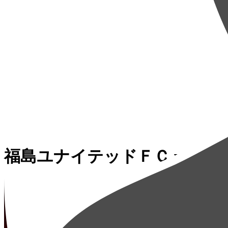
福島ユナイテッドＦＣ
vs
ＳＣ