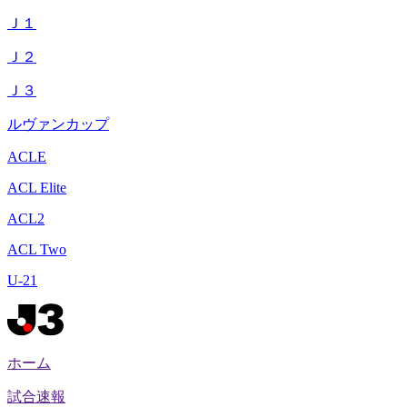
Ｊ１
Ｊ２
Ｊ３
ルヴァンカップ
ACLE
ACL Elite
ACL2
ACL Two
U-21
ホーム
試合速報