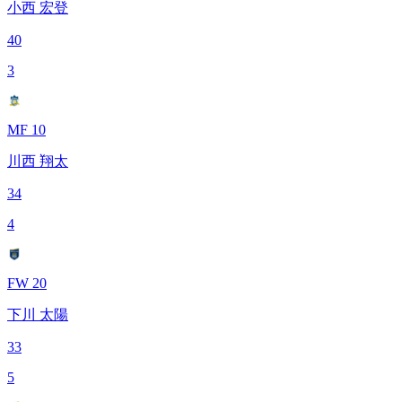
小西 宏登
40
3
MF 10
川西 翔太
34
4
FW 20
下川 太陽
33
5