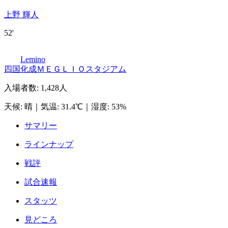
上野 輝人
52'
Lemino
四国化成ＭＥＧＬＩＯスタジアム
入場者数
:
1,428人
天候
:
晴
｜
気温
:
31.4℃
｜
湿度
:
53%
サマリー
ラインナップ
戦評
試合速報
スタッツ
見どころ