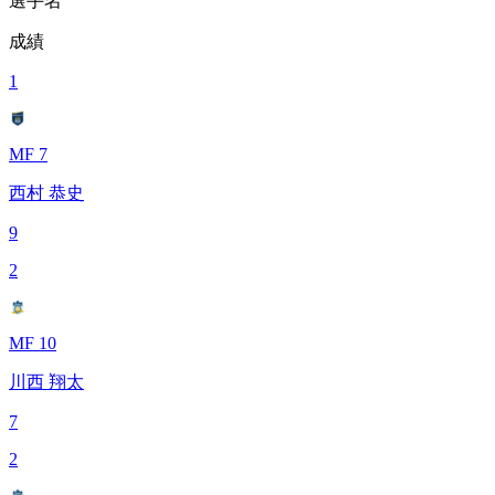
選手名
成績
1
MF 7
西村 恭史
9
2
MF 10
川西 翔太
7
2