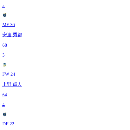
2
MF 36
安達 秀都
68
3
FW 24
上野 輝人
64
4
DF 22