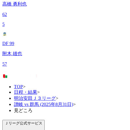
高橋 勇利也
62
5
DF 99
附木 雄也
57
TOP
>
日程・結果
>
明治安田Ｊ３リーグ
>
讃岐 vs 群馬 (2025年8月31日)
>
見どころ
Ｊリーグ公式サービス