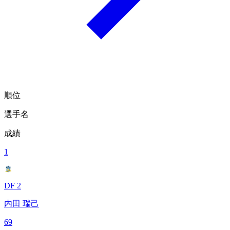
順位
選手名
成績
1
DF 2
内田 瑞己
69