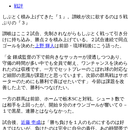
戦評
しぶとく積み上げてきた『１』。讃岐が次に欲するのは５戦
ぶりの『３』
讃岐はここ２試合、先制されながらもしぶとく戦って引き分
けに持ち込み、勝点２を積み上げている。２試合連続で同点
ゴールを決めた
上野 輝人
は前節・琉球戦後にこう語った。
「金 鍾成監督の下で前向きなサッカーが浸透しつつあり、
守備の時間が多い中でも全員で耐え、ワンチャンスを決めら
れたのは収穫です。一方でセットプレーのこぼれ球の対応な
ど細部の意識が課題だと思っています。次節の群馬戦はサポ
ーターのためにも勝利で喜ばせたいです」 今節は課題を改
善した上で、勝利へつなげたい。
一方の群馬は前節、ホームで栃木SCと対戦。シュート数で
は相手を上回ったが、開始９分のオウンゴールが響いて０－
１で黒星。連勝とはならなかった。
試合後、
近藤 壱成
は「勝ち負けを１人のものにするのは好
きではないが、負けたのは完全に自分の責任。あの時間帯で