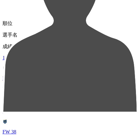
順位
選手名
成績
1
MF 7
西村 恭史
48
2
FW 38