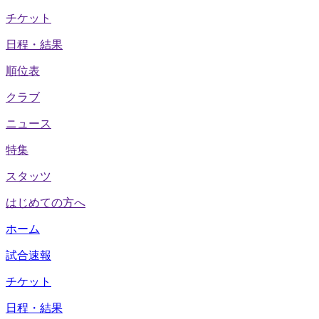
チケット
日程・結果
順位表
クラブ
ニュース
特集
スタッツ
はじめての方へ
ホーム
試合速報
チケット
日程・結果