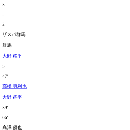
3
-
2
ザスパ群馬
群馬
大野 耀平
5'
47'
高橋 勇利也
大野 耀平
39'
66'
髙澤 優也