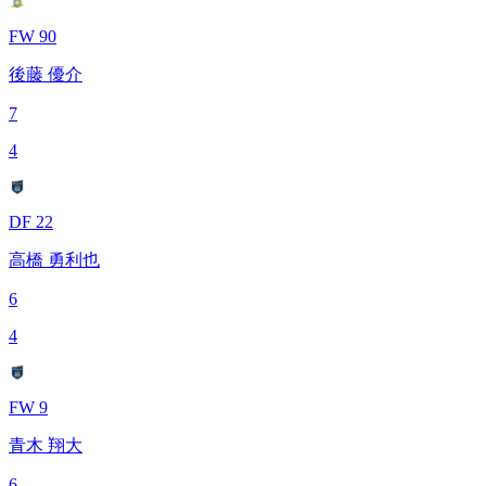
FW 90
後藤 優介
7
4
DF 22
高橋 勇利也
6
4
FW 9
青木 翔大
6