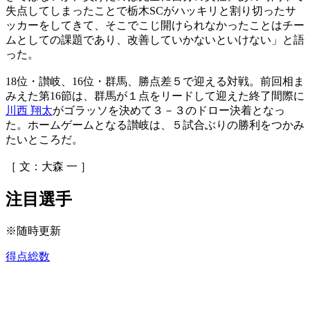
失点してしまったことで栃木SCがハッキリと割り切ったサ
ッカーをしてきて、そこでこじ開けられなかったことはチー
ムとしての課題であり、改善していかないといけない」と語
った。
18位・讃岐、16位・群馬、勝点差５で迎える対戦。前回相ま
みえた第16節は、群馬が１点をリードして迎えた終了間際に
川西 翔太
がゴラッソを決めて３－３のドロー決着となっ
た。ホームゲームとなる讃岐は、５試合ぶりの勝利をつかみ
たいところだ。
［ 文：大森 一 ］
注目選手
※随時更新
得点総数