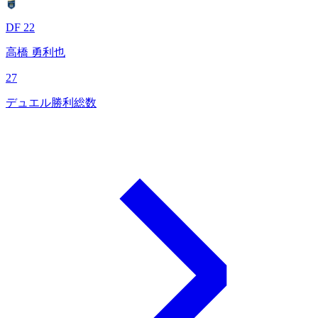
DF 22
高橋 勇利也
27
デュエル勝利総数