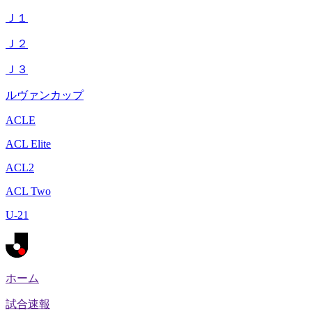
Ｊ１
Ｊ２
Ｊ３
ルヴァンカップ
ACLE
ACL Elite
ACL2
ACL Two
U-21
ホーム
試合速報