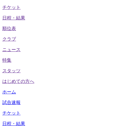
チケット
日程・結果
順位表
クラブ
ニュース
特集
スタッツ
はじめての方へ
ホーム
試合速報
チケット
日程・結果