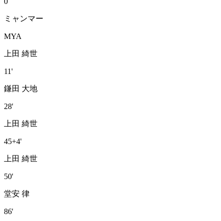
0
ミャンマー
MYA
上田 綺世
11'
鎌田 大地
28'
上田 綺世
45+4'
上田 綺世
50'
堂安 律
86'