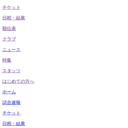
チケット
日程・結果
順位表
クラブ
ニュース
特集
スタッツ
はじめての方へ
ホーム
試合速報
チケット
日程・結果