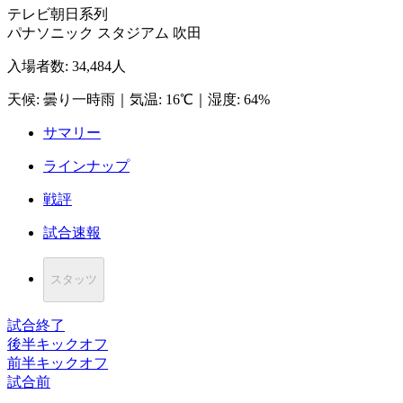
テレビ朝日系列
パナソニック スタジアム 吹田
入場者数
:
34,484人
天候
:
曇り一時雨
｜
気温
:
16℃
｜
湿度
:
64%
サマリー
ラインナップ
戦評
試合速報
スタッツ
試合終了
後半キックオフ
前半キックオフ
試合前