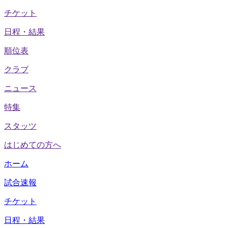
チケット
日程・結果
順位表
クラブ
ニュース
特集
スタッツ
はじめての方へ
ホーム
試合速報
チケット
日程・結果