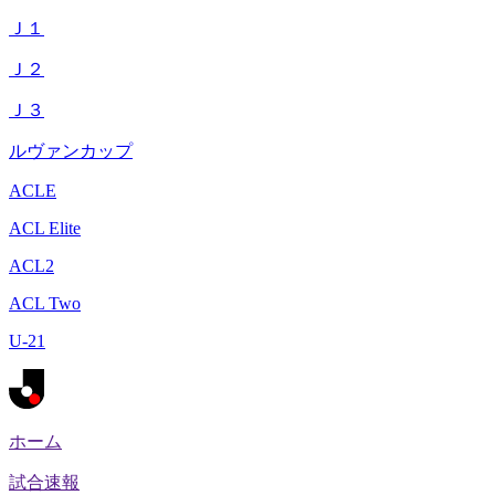
Ｊ１
Ｊ２
Ｊ３
ルヴァンカップ
ACLE
ACL Elite
ACL2
ACL Two
U-21
ホーム
試合速報