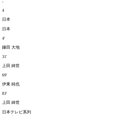
-
4
日本
日本
4'
鎌田 大地
31'
上田 綺世
69'
伊東 純也
83'
上田 綺世
日本テレビ系列