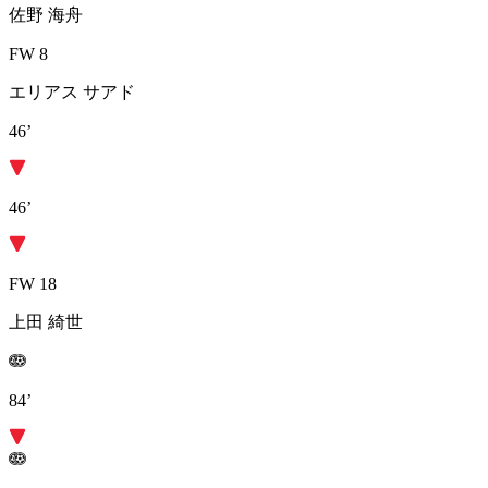
佐野 海舟
FW 8
エリアス サアド
46’
46’
FW 18
上田 綺世
84’