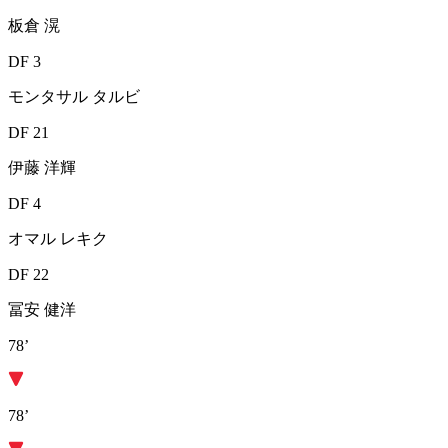
板倉 滉
DF 3
モンタサル タルビ
DF 21
伊藤 洋輝
DF 4
オマル レキク
DF 22
冨安 健洋
78’
78’