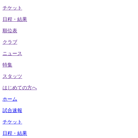
チケット
日程・結果
順位表
クラブ
ニュース
特集
スタッツ
はじめての方へ
ホーム
試合速報
チケット
日程・結果