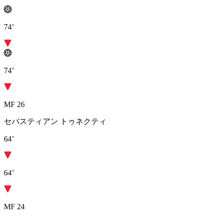
74’
74’
MF 26
セバスティアン トゥネクティ
64’
64’
MF 24