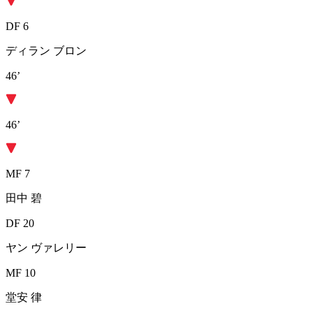
DF 6
ディラン ブロン
46’
46’
MF 7
田中 碧
DF 20
ヤン ヴァレリー
MF 10
堂安 律