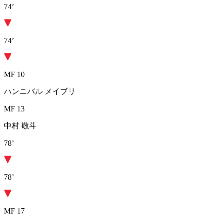
74’
74’
MF 10
ハンニバル メイブリ
MF 13
中村 敬斗
78’
78’
MF 17