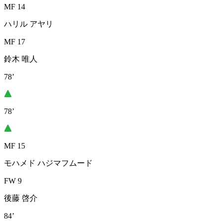
MF 14
ハリル アヤリ
MF 17
鈴木 唯人
78’
78’
MF 15
モハメド ハジマフムード
FW 9
後藤 啓介
84’