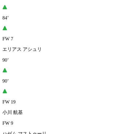
84’
FW 7
エリアス アシュリ
90’
90’
FW 19
小川 航基
FW 9
ハゼム マストゥーリ