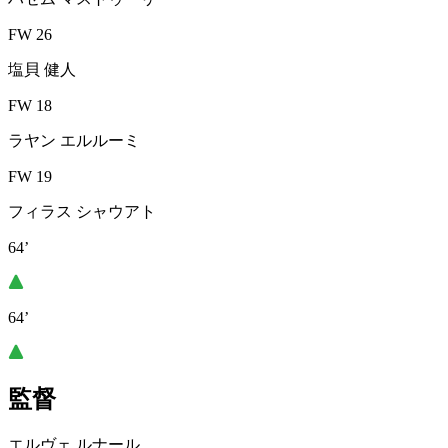
FW 26
塩貝 健人
FW 18
ラヤン エルルーミ
FW 19
フィラス シャウアト
64’
64’
監督
エルヴェ ルナール