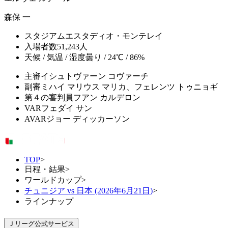
森保 一
スタジアム
エスタディオ・モンテレイ
入場者数
51,243人
天候 / 気温 / 湿度
曇り / 24℃ / 86%
主審
イシュトヴァーン コヴァーチ
副審
ミハイ マリウス マリカ、フェレンツ トゥニョギ
第４の審判員
フアン カルデロン
VAR
フェダイ サン
AVAR
ジョー ディッカーソン
TOP
>
日程・結果
>
ワールドカップ
>
チュニジア vs 日本 (2026年6月21日)
>
ラインナップ
Ｊリーグ公式サービス