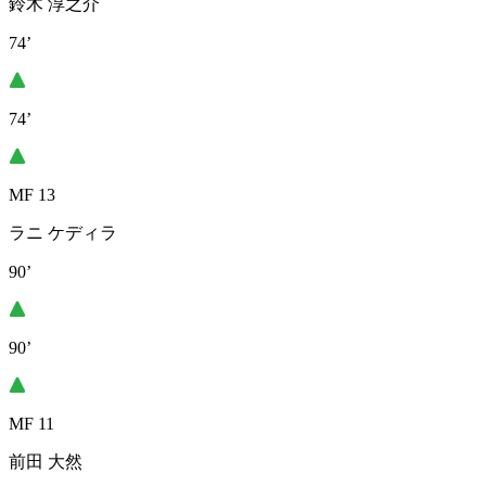
鈴木 淳之介
74’
74’
MF 13
ラニ ケディラ
90’
90’
MF 11
前田 大然