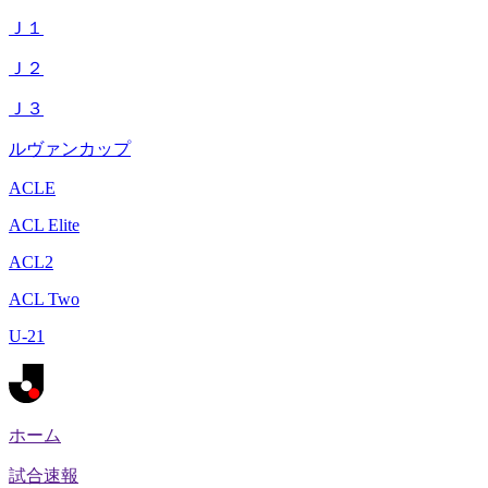
Ｊ１
Ｊ２
Ｊ３
ルヴァンカップ
ACLE
ACL Elite
ACL2
ACL Two
U-21
ホーム
試合速報