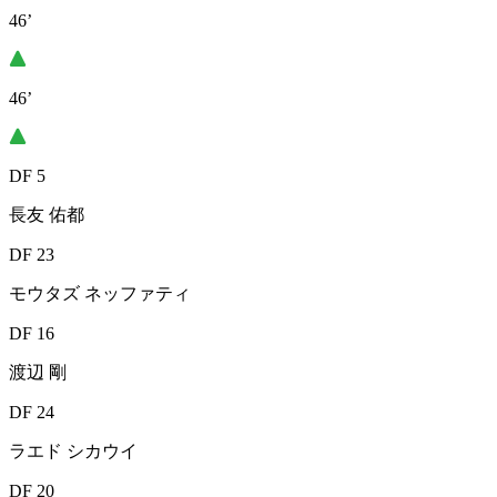
46’
46’
DF 5
長友 佑都
DF 23
モウタズ ネッファティ
DF 16
渡辺 剛
DF 24
ラエド シカウイ
DF 20