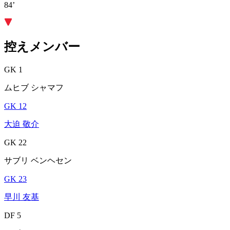
84’
控えメンバー
GK 1
ムヒブ シャマフ
GK 12
大迫 敬介
GK 22
サブリ ベンヘセン
GK 23
早川 友基
DF 5