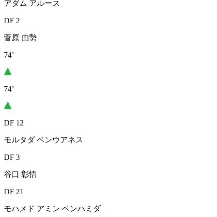
アダム アルース
DF 2
菅原 由勢
74’
74’
DF 12
モルタダ ベンウアネス
DF 3
谷口 彰悟
DF 21
モハメド アミン ベンハミダ