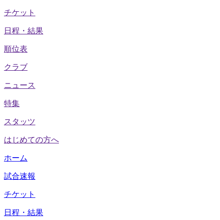
チケット
日程・結果
順位表
クラブ
ニュース
特集
スタッツ
はじめての方へ
ホーム
試合速報
チケット
日程・結果