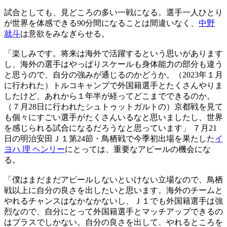
試合としても、見どころの多い一戦になる。選手一人ひとり
が世界を体感できる90分間になることは間違いなく、
中野
就斗
は意欲をみなぎらせる。
「楽しみです。将来は海外で活躍するという思いがあります
し、海外の選手はやっぱりスケールも身体能力の部分も違う
と思うので、自分の強みが通じるのかどうか。（2023年１月
に行われた）トルコキャンプで外国籍選手とたくさんやりま
したけど、あれから１年半が経ってどこまでできるのか。
（７月28日に行われたシュトゥットガルトの）京都戦を見て
も個々にすごい選手がたくさんいるなと思いましたし、世界
を感じられる試合になるだろうなと思っています」 ７月21
日の明治安田Ｊ１第24節・鳥栖戦で今季初出場を果たした
イ
ヨハ 理 ヘンリー
にとっては、重要なアピールの機会にな
る。
「僕はまだまだアピールしないといけない立場なので、鳥栖
戦以上に自分の良さを出したいと思います。海外のチームと
やれるチャンスはなかなかないし、Ｊ１でも外国籍選手は強
烈なので、自分にとって外国籍選手とマッチアップできるの
はプラスでしかない。自分の良さを出して、やれるところを