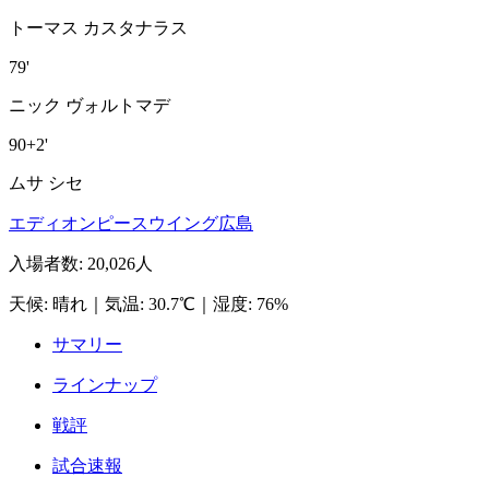
トーマス カスタナラス
79'
ニック ヴォルトマデ
90+2'
ムサ シセ
エディオンピースウイング広島
入場者数
:
20,026人
天候
:
晴れ
｜
気温
:
30.7℃
｜
湿度
:
76%
サマリー
ラインナップ
戦評
試合速報