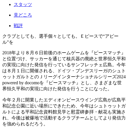
スタッツ
見どころ
戦評
クラブとしても、選手個々としても。Ｅピースで“アピー
ル”を
2018年より８月６日前後のホームゲームを『ピースマッチ』
と位置づけ、サッカーを通じて核兵器の廃絶と世界恒久平和
の実現に向けた発信を行っているサンフレッチェ広島。今年
は８月１日に開催される、ドイツ・ブンデスリーガのシュト
ゥットガルトとのＪリーグインターナショナルシリーズ2024
powered by docomoを『ピースマッチ』とし、さまざまな世
界恒久平和の実現に向けた発信を行うことになった。
今年２月に開業したエディオンピースウイング広島が広島平
和記念公園に近い場所にできたため、今年はシュトゥットガ
ルトによる平和記念資料館見学と慰霊碑参拝・献花も実施さ
れ、今後は被爆地で活動するクラブチームとしてより発信力
を強められるだろう。