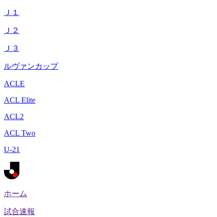
Ｊ１
Ｊ２
Ｊ３
ルヴァンカップ
ACLE
ACL Elite
ACL2
ACL Two
U-21
ホーム
試合速報