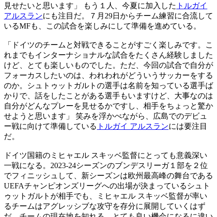
見せたいと思います」 もう１人、今夏に加入した
トルガイ
アルスラン
にも注目だ。７月29日からチーム練習に合流して
いるMFも、この試合を楽しみにして準備を進めている。
「ドイツのチームと対戦できることがすごく楽しみです。こ
れまでもインターナショナルな試合をたくさん経験しました
けど、とても楽しいものでした。ただ、今回の試合で自分が
フォーカスしたいのは、われわれがどういうサッカーをする
のか。シュトゥットガルトの選手は名前を知っている選手ば
かりで、話をしたことがある選手もいますけど、大事なのは
自分がどんなプレーを見せるかですし、相手をちょっと驚か
せようと思います」 笑みを浮かべながら、広島でのデビュ
ー戦に向けて準備している
トルガイ アルスラン
には要注目
だ。
ドイツ国籍のミヒャエル スキッベ監督にとっても意義深い
一戦になる。2023-24シーズンのブンデスリーガ１部を２位
でフィニッシュして、新シーズンは欧州最高峰の舞台である
UEFAチャンピオンズリーグへの出場が決まっているシュト
ゥットガルトが相手でも、ミヒャエル スキッベ監督が率い
るチームはアグレッシブな攻守を存分に展開していくはず
だ。チームの現在地を知れる、とても良い機会になるに違い