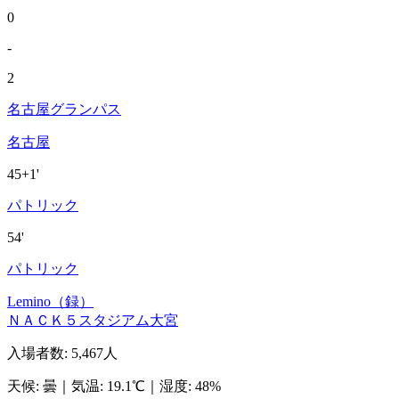
0
-
2
名古屋グランパス
名古屋
45+1'
パトリック
54'
パトリック
Lemino（録）
ＮＡＣＫ５スタジアム大宮
入場者数
:
5,467人
天候
:
曇
｜
気温
:
19.1℃
｜
湿度
:
48%