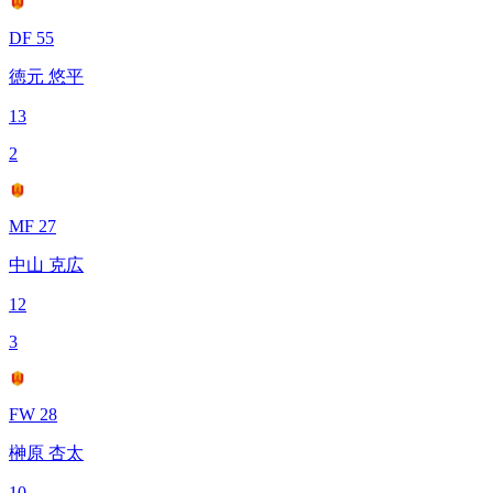
DF 55
徳元 悠平
13
2
MF 27
中山 克広
12
3
FW 28
榊原 杏太
10