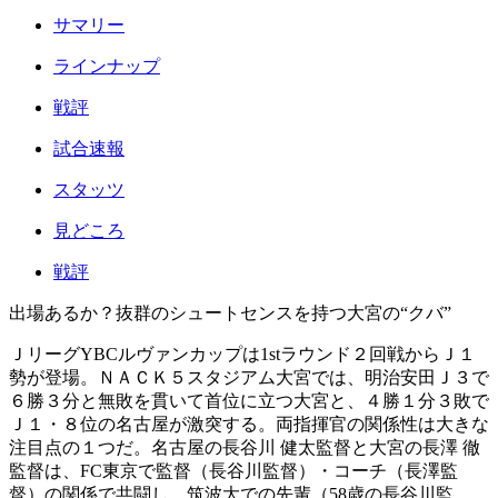
サマリー
ラインナップ
戦評
試合速報
スタッツ
見どころ
戦評
出場あるか？抜群のシュートセンスを持つ大宮の“クバ”
ＪリーグYBCルヴァンカップは1stラウンド２回戦からＪ１
勢が登場。ＮＡＣＫ５スタジアム大宮では、明治安田Ｊ３で
６勝３分と無敗を貫いて首位に立つ大宮と、４勝１分３敗で
Ｊ１・８位の名古屋が激突する。両指揮官の関係性は大きな
注目点の１つだ。名古屋の長谷川 健太監督と大宮の長澤 徹
監督は、FC東京で監督（長谷川監督）・コーチ（長澤監
督）の関係で共闘し、筑波大での先輩（58歳の長谷川監