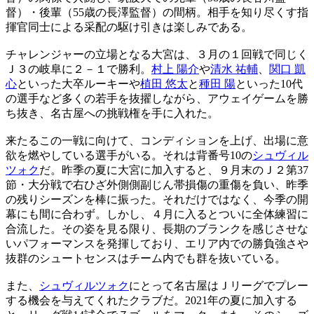
督）・後輩（55歳の長澤監督）の間柄。相手を知り尽くす指
揮官同士による采配の駆け引きは楽しみである。
チャレンジャーの立場となる大宮は、３月の１回戦で同じく
Ｊ３の岐阜に２－１で勝利。
村上 陽介
や
清水 祐輔
、
関口 凱
心
といった大卒ルーキーや
植田 悠太
と
種田 陽
といった10代
の選手など多くの若手を抜擢しながら、アウェイゲームを勝
ち抜き、名古屋への挑戦権を手に入れた。
来たるこの一戦に向けて、コンディションを上げ、出場に意
欲を燃やしている選手がいる。それは背番号10の
シュヴィル
ツォク
だ。昨季の夏に大宮に加入すると、９月末のＪ２第37
節・大分戦で右ひざ外側側副じん帯損傷の重傷を負い、昨季
の残りシーズンを棒に振った。それだけではなく、今季の開
幕にも間に合わず。しかし、４月に入るとついに全体練習に
合流した。その姿を見る限り、長期のブランクを感じさせな
いパフォーマンスを発揮しており、エリア内での勝負強さや
抜群のシュートセンスはチーム内でも群を抜いている。
また、
シュヴィルツォク
にとって名古屋はＪリーグでプレー
する機会を与えてくれたクラブだ。2021年の夏に加入する