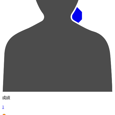
順位
選手名
成績
1