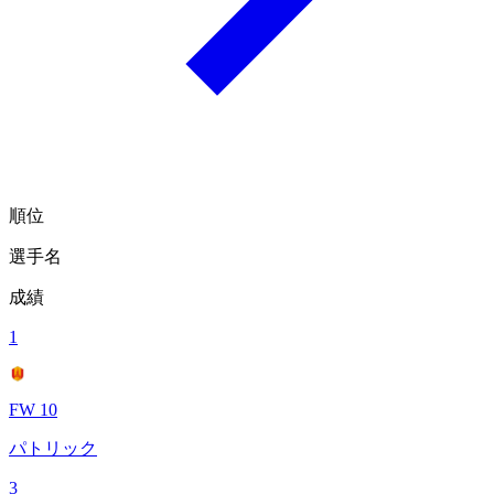
順位
選手名
成績
1
FW 10
パトリック
3