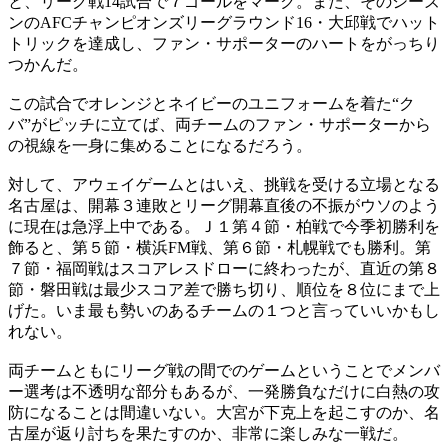
と、リーグ戦14試合で７ゴールをマーク。また、そのシーズ
ンのAFCチャンピオンズリーグラウンド16・大邱戦でハット
トリックを達成し、ファン・サポーターのハートをがっちり
つかんだ。
この試合でオレンジとネイビーのユニフォームを着た“ク
バ”がピッチに立てば、両チームのファン・サポーターから
の視線を一身に集めることになるだろう。
対して、アウェイゲームとはいえ、挑戦を受ける立場となる
名古屋は、開幕３連敗とリーグ開幕直後の不振がウソのよう
に現在は急浮上中である。Ｊ１第４節・柏戦で今季初勝利を
飾ると、第５節・横浜FM戦、第６節・札幌戦でも勝利。第
７節・福岡戦はスコアレスドローに終わったが、直近の第８
節・磐田戦は最少スコア差で勝ち切り、順位を８位にまで上
げた。いま最も勢いのあるチームの１つと言っていいかもし
れない。
両チームともにリーグ戦の間でのゲームということでメンバ
ー選考は不透明な部分もあるが、一発勝負なだけに白熱の攻
防になることは間違いない。大宮が下克上を起こすのか、名
古屋が返り討ちを果たすのか、非常に楽しみな一戦だ。