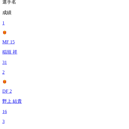
選手名
成績
1
MF 15
稲垣 祥
31
2
DF 2
野上 結貴
16
3