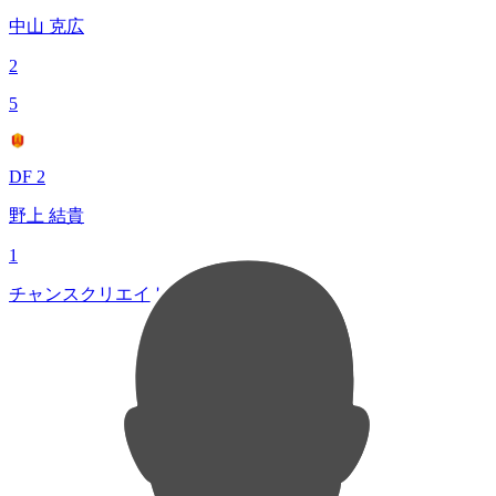
中山 克広
2
5
DF 2
野上 結貴
1
チャンスクリエイト総数