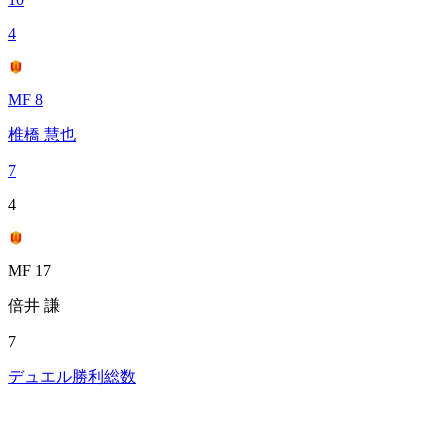
4
MF 8
椎橋 慧也
7
4
MF 17
倍井 謙
7
デュエル勝利総数