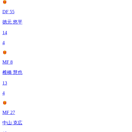
DF 55
徳元 悠平
14
4
MF 8
椎橋 慧也
13
4
MF 27
中山 克広