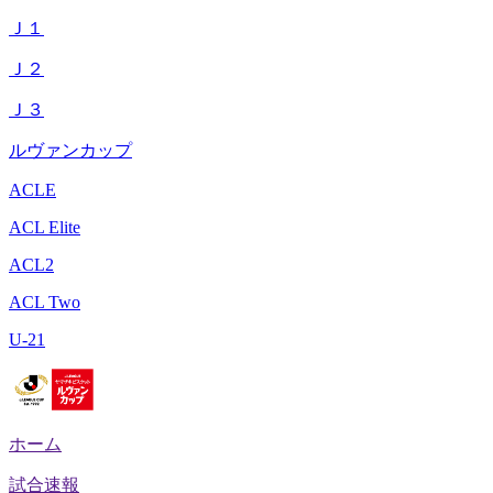
Ｊ１
Ｊ２
Ｊ３
ルヴァンカップ
ACLE
ACL Elite
ACL2
ACL Two
U-21
ホーム
試合速報