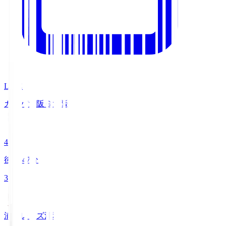
LIVE
ガンバ大阪
Ｇ大阪
4
後半 47分
3
浦和レッズ
浦和