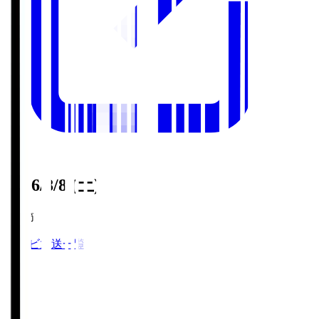
2026/8/8 (土)
第1節
テレビ放送一覧