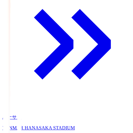
ハナサカ
YANMAR HANASAKA STADIUM