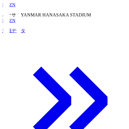
DAZN
ハナサカ
YANMAR HANASAKA STADIUM
DAZN
対戦データ