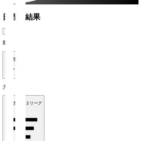
日程・結果
期間
1週間
大会
明治安田Ｊ２リーグ