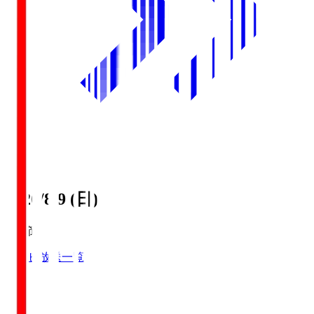
2026/8/9 (日)
第1節
テレビ放送一覧