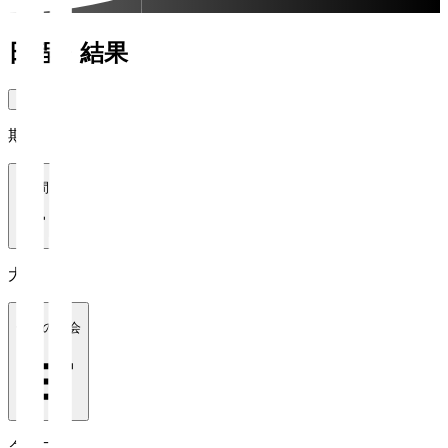
日程・結果
期間
1週間
大会
全ての大会
クラブ