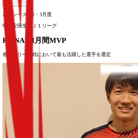
2021シーズン2・3月度
明治安田生命Ｊ１リーグ
KONAMI月間MVP
各月のリーグ戦において最も活躍した選手を選定