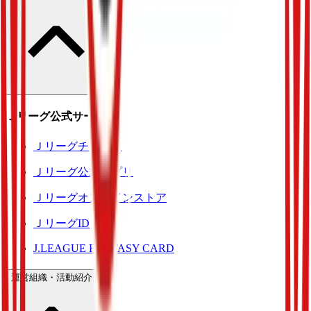
Ｊリーグ公式サービス
Ｊリーグチケット
Ｊリーグ公式アプリ
Ｊリーグオンラインストア
ＪリーグID
J.LEAGUE FANTASY CARD
運営組織・活動紹介