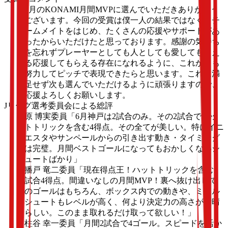
6月のKONAMI月間MVPに選んでいただきありがとう
ございます。今回の受賞は僕一人の結果ではなく、チ
ームメイトをはじめ、たくさんの応援やサポートがあ
ったからいただけたと思っております。感謝の気持ち
を忘れずプレーヤーとしても人としても愛してもらえ
る応援してもらえる存在になれるように、これからも
努力してピッチで表現できたらと思います。これに満
足せず次も選んでいただけるように頑張りますので、
応援よろしくお願いします。
Jリーグ選考委員会による総評
原 博実委員
「6月神戸は2試合のみ。その2試合でハッ
トトリックを含む4得点。その全てが美しい。特にイニ
エスタやサンペールからの引き出す動き・タイミング
は完璧。月間ベストゴールになってもおかしくないシ
ュートばかり」
播戸 竜二委員
「現在得点王！ハットトリックを含む2
試合4得点。間違いなしの月間MVP！裏へ抜け出して
のゴールはもちろん、ボックス内での動きや、ミドル
シュートもレベルが高く、何より決定力の高さが素晴
らしい。このまま取れるだけ取って欲しい！」
柱谷 幸一委員
「月間2試合で4ゴール。スピードを活か