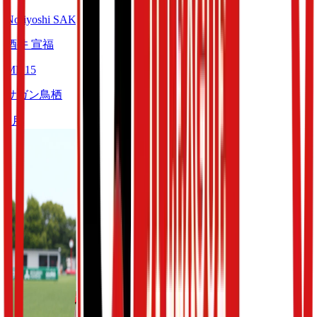
Noriyoshi SAKAI
酒井 宣福
MF
15
サガン鳥栖
5
月