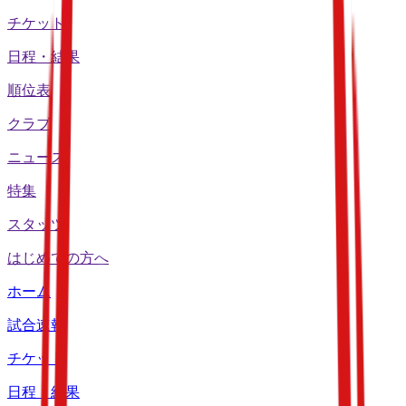
チケット
日程・結果
順位表
クラブ
ニュース
特集
スタッツ
はじめての方へ
ホーム
試合速報
チケット
日程・結果