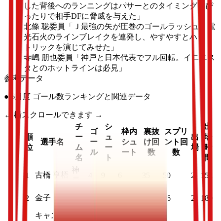
した背後へのランニングはパサーとのタイミングもぴ
ったりで相手DFに脅威を与えた」
北條 聡委員
「Ｊ最強の矢が圧巻のゴールラッシュ。電
光石火のラインブレイクを連発し、やすやすとハット
トリックを演じてみせた」
寺嶋 朋也委員
「神戸と日本代表でフル回転。イニエス
タとのホットラインは必見」
参考データ
● 6月度 ゴール数ランキングと関連データ
← 横スクロールできます →
チ
シ
出
ゴ
枠内
裏抜
スプリ
順
ー
ュ
出
場
選手名
ー
シュ
け回
ント回
位
ム
ー
場
時
ル
ート
数
数
名
ト
間
神
古橋 亨梧
1
4
9
6
35
50
2
152
戸
札
金子 拓郎
2
2
2
2
34
56
2
180
幌
キャスパ
浦