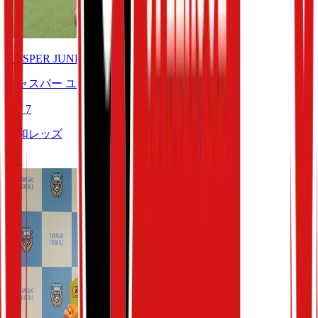
KASPER JUNKER
キャスパー ユンカー
FW
7
浦和レッズ
4
月