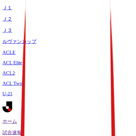
Ｊ１
Ｊ２
Ｊ３
ルヴァンカップ
ACLE
ACL Elite
ACL2
ACL Two
U-21
ホーム
試合速報