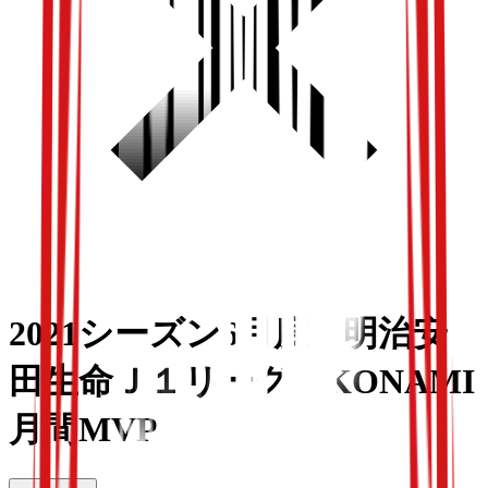
2021シーズン6月度 明治安
田生命Ｊ１リーグ KONAMI
月間MVP