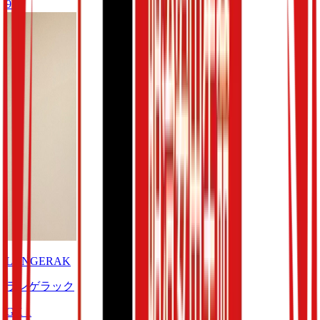
9
月
LANGERAK
ランゲラック
GK
1