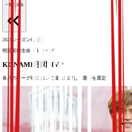
一覧に戻る
2021シーズン6月度
明治安田生命Ｊ１リーグ
KONAMI月間MVP
各月のリーグ戦において最も活躍した選手を選定