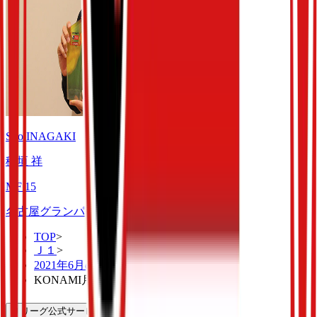
Sho INAGAKI
稲垣 祥
MF
15
名古屋グランパス
TOP
>
Ｊ１
>
2021年6月の月間表彰
>
KONAMI月間MVP
Ｊリーグ公式サービス