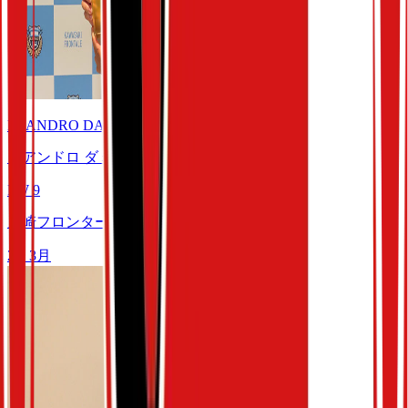
LEANDRO DAMIAO
レアンドロ ダミアン
FW
9
川崎フロンターレ
2・3
月