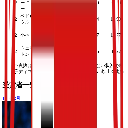
2
ー ユンカ
2
12
7
31
40
3
208
和
ー
ペドロ ハ
柏
2
2
5
4
8
14
1
90
ウル
川
2
小林 悠
崎
2
4
2
20
17
1
77
Ｆ
ウェリン
湘
2
2
8
3
37
66
3
270
トン
南
※裏抜け：自身がボールキープをしていない状況で相
手ディフェンスラインを突破した時速14km以上の走行
受賞者一覧
11・12
月