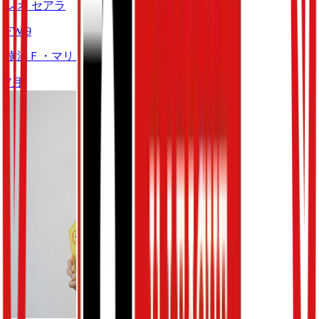
レオ セアラ
FW
9
横浜Ｆ・マリノス
7
月