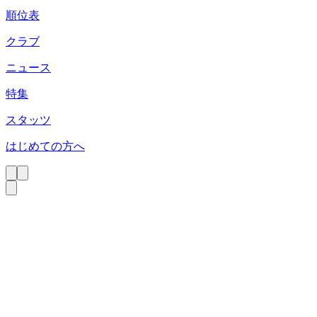
順位表
クラブ
ニュース
特集
スタッツ
はじめての方へ