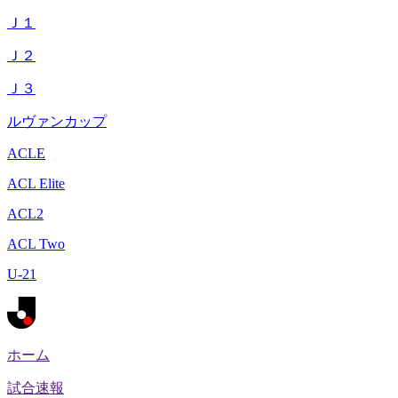
Ｊ１
Ｊ２
Ｊ３
ルヴァンカップ
ACLE
ACL Elite
ACL2
ACL Two
U-21
ホーム
試合速報