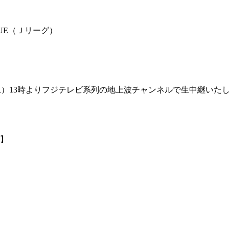
EAGUE（Ｊリーグ）
土）13時よりフジテレビ系列の地上波チャンネルで生中継いた
】