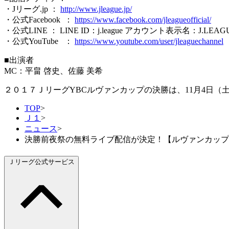
・Jリーグ.jp ：
http://www.jleague.jp/
・公式Facebook ：
https://www.facebook.com/jleagueofficial/
・公式LINE ： LINE ID：j.league アカウント表示名：J.L
・公式YouTube ：
https://www.youtube.com/user/jleaguechannel
​■出演者
MC：平畠 啓史、佐藤 美希
２０１７ＪリーグYBCルヴァンカップの決勝は、11月4日（
TOP
>
Ｊ１
>
ニュース
>
決勝前夜祭の無料ライブ配信が決定！【ルヴァンカップ
Ｊリーグ公式サービス