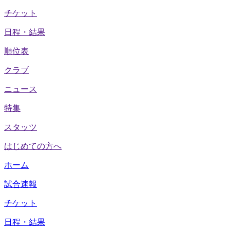
チケット
日程・結果
順位表
クラブ
ニュース
特集
スタッツ
はじめての方へ
ホーム
試合速報
チケット
日程・結果