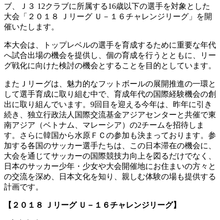
ブ、Ｊ３ 12クラブに所属する16歳以下の選手を対象とした
大会「２０１８ Ｊリーグ Ｕ－１６チャレンジリーグ」を開
催いたします。
本大会は、トップレベルの選手を育成するために重要な年代
へ試合出場の機会を提供し、個の育成を行うとともに、リー
グ戦化に向けた検討の機会とすることを目的としています。
またＪリーグは、魅力的なフットボールの展開推進の一環と
して選手育成に取り組む中で、育成年代の国際経験機会の創
出に取り組んでいます。9回目を迎える今年は、昨年に引き
続き、独立行政法人国際交流基金アジアセンターと共催で東
南アジア（ベトナム、マレーシア）の2チームを招待しま
す。さらに韓国から水原ＦＣの参加も決まっております。参
加する各国のサッカー選手たちは、この日本滞在の機会に、
大会を通じてサッカーの国際競技力向上を図るだけでなく、
日本のサッカー少年・少女や大会開催地にお住まいの方々と
の交流を深め、日本文化を知り、親しむ体験の場も提供する
計画です。
【２０１８ Ｊリーグ Ｕ－１６チャレンジリーグ】