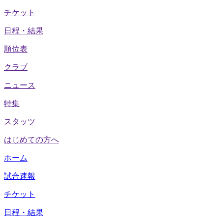
チケット
日程・結果
順位表
クラブ
ニュース
特集
スタッツ
はじめての方へ
ホーム
試合速報
チケット
日程・結果