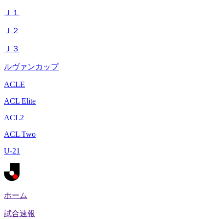
Ｊ１
Ｊ２
Ｊ３
ルヴァンカップ
ACLE
ACL Elite
ACL2
ACL Two
U-21
ホーム
試合速報