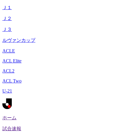
Ｊ１
Ｊ２
Ｊ３
ルヴァンカップ
ACLE
ACL Elite
ACL2
ACL Two
U-21
ホーム
試合速報