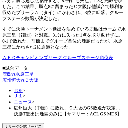
57分に勝ち越し点を許すと、87分にも失点。1-3と完敗を喫
した。この結果、勝点8に留まったＣ大阪は他試合で勝利を
収めたブリーラム（タイ）にかわされ、3位に転落。グルー
プステージ敗退が決定した。
すでに決勝トーナメント進出を決めている鹿島はホームで水
原三星（韓国）と対戦。31分に失った1点を取り返せずに、
0-1で敗れた。前節までグループ首位の鹿島だったが、水原
三星にかわされ2位通過となった。
ＡＦＣチャンピオンズリーグ グループステージ順位表
■試合データ
鹿島vs水原三星
広州恒大vsＣ大阪
TOP
>
Ｊ１
>
ニュース
>
広州恒大（中国）に敗れ、Ｃ大阪のGS敗退が決定…
決勝T進出は鹿島のみに【サマリー：ACL GS MD6】
Ｊリーグ公式サービス