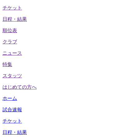
チケット
日程・結果
順位表
クラブ
ニュース
特集
スタッツ
はじめての方へ
ホーム
試合速報
チケット
日程・結果