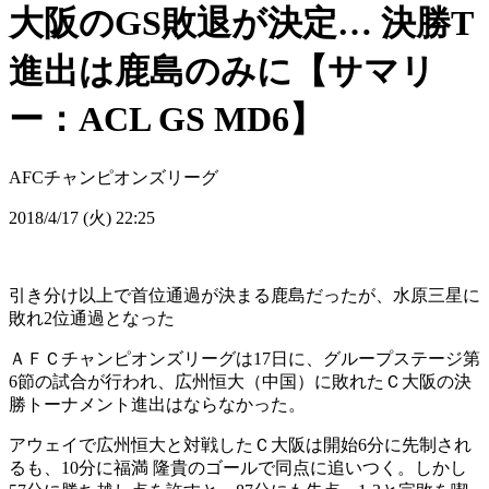
大阪のGS敗退が決定… 決勝T
進出は鹿島のみに【サマリ
ー：ACL GS MD6】
AFCチャンピオンズリーグ
2018/4/17 (火) 22:25
引き分け以上で首位通過が決まる鹿島だったが、水原三星に
敗れ2位通過となった
ＡＦＣチャンピオンズリーグは17日に、グループステージ第
6節の試合が行われ、広州恒大（中国）に敗れたＣ大阪の決
勝トーナメント進出はならなかった。
アウェイで広州恒大と対戦したＣ大阪は開始6分に先制され
るも、10分に福満 隆貴のゴールで同点に追いつく。しかし