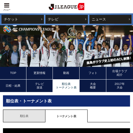
メニュー
チケット
テレビ
ニュース
出場クラブ
TOP
更新情報
動画
フォト
紹介
テレビ
順位表
大会
2017年
日程・結果
放送
トーナメント表
概要
大会
順位表・トーナメント表
順位表
トーナメント表