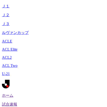
Ｊ１
Ｊ２
Ｊ３
ルヴァンカップ
ACLE
ACL Elite
ACL2
ACL Two
U-21
ホーム
試合速報