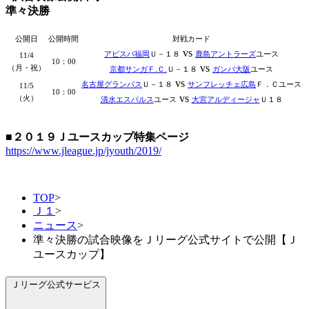
準々決勝
公開日
公開時間
対戦カード
vs
アビスパ福岡
Ｕ－１８
鹿島アントラーズ
ユース
11/4
10：00
vs
（
月・祝
）
京都サンガＦ.Ｃ.
Ｕ－１８
ガンバ大阪
ユース
vs
名古屋グランパス
Ｕ－１８
サンフレッチェ広島
Ｆ．Ｃユース
11/5
10：00
vs
（火）
清水エスパルス
ユース
大宮アルディージャ
Ｕ１８
■
２０１９Ｊユースカップ特集ページ
https://www.jleague.jp/jyouth/2019/
TOP
>
Ｊ１
>
ニュース
>
準々決勝の試合映像をＪリーグ公式サイトで公開【Ｊ
ユースカップ】
Ｊリーグ公式サービス