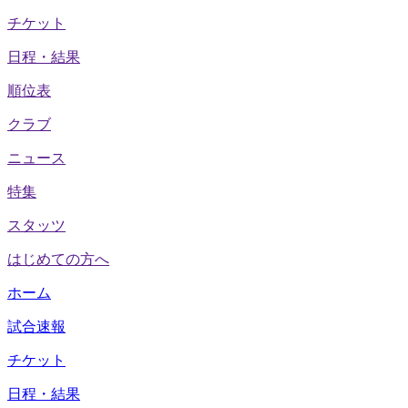
チケット
日程・結果
順位表
クラブ
ニュース
特集
スタッツ
はじめての方へ
ホーム
試合速報
チケット
日程・結果