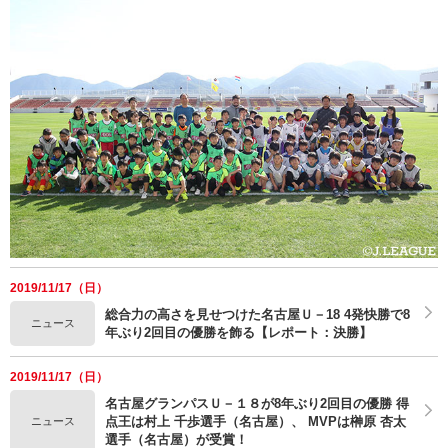
2019/11/17（日）
総合力の高さを見せつけた名古屋Ｕ－18 4発快勝で8
ニュース
年ぶり2回目の優勝を飾る【レポート：決勝】
2019/11/17（日）
名古屋グランパスＵ－１８が8年ぶり2回目の優勝 得
点王は村上 千歩選手（名古屋）、 MVPは榊原 杏太
ニュース
選手（名古屋）が受賞！