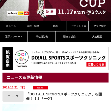
ニュース
日程・結果
動画
トーナメント表
クラブ紹介
選手アンケート
得点順位表
歴史と記録
大会概要
ニュース＆更新情報
2019/11/21（木）
NEW!!
「DO！ALL SPORTSスポーツクリニック」を開
ニュース
催！【Ｊリーグ】