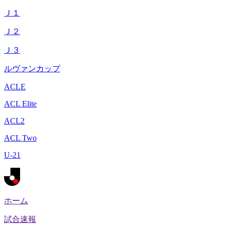
Ｊ１
Ｊ２
Ｊ３
ルヴァンカップ
ACLE
ACL Elite
ACL2
ACL Two
U-21
ホーム
試合速報