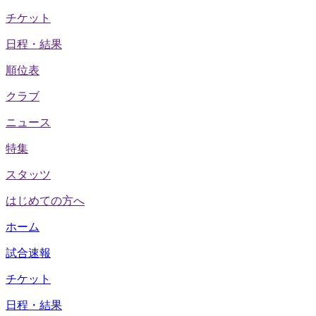
チケット
日程・結果
順位表
クラブ
ニュース
特集
スタッツ
はじめての方へ
ホーム
試合速報
チケット
日程・結果