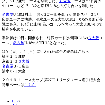
ク。2-1で鹿島ユースを撃破した。
Ｇ大阪
ユースは久保 勇大
のゴールなどで、3-2と京都U-18との打ち合いを制した。
名古屋
U-18は村上 千歩が2ゴールを奪う活躍を見せ、3-1と
広島ユースに快勝。清水ユースvs大宮U18は、0-0のまま延長
戦に突入。104分に山崎 倫がゴールを奪った大宮U18が1-0で
勝利を収めている。
準決勝は10日に開催され、対戦カードは福岡U-18vs
Ｇ大阪
ユ
ース、
名古屋
U-18vs大宮U18となった。
11/3（日）、4（月）に行われた試合の結果はこちら
福岡 2 - 1 鹿島
京都 2 - 3
Ｇ大阪
名古屋
3 - 1 広島
清水 0 - 1 大宮
２０１９Ｊユースカップ 第27回Ｊリーグユース選手権大会
特集ページは
こちら
TOP
>