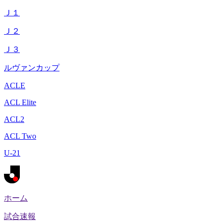
Ｊ１
Ｊ２
Ｊ３
ルヴァンカップ
ACLE
ACL Elite
ACL2
ACL Two
U-21
ホーム
試合速報