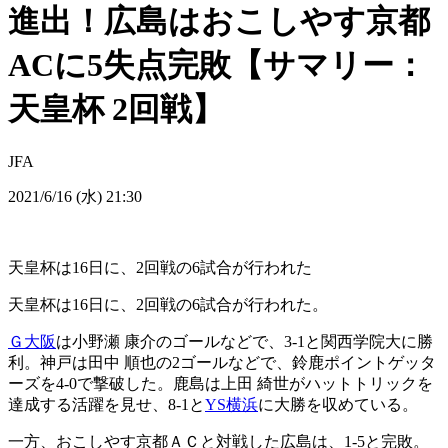
進出！広島はおこしやす京都
ACに5失点完敗【サマリー：
天皇杯 2回戦】
JFA
2021/6/16 (水) 21:30
天皇杯は16日に、2回戦の6試合が行われた
天皇杯は16日に、2回戦の6試合が行われた。
Ｇ大阪
は小野瀬 康介のゴールなどで、3-1と関西学院大に勝
利。神戸は田中 順也の2ゴールなどで、鈴鹿ポイントゲッタ
ーズを4-0で撃破した。鹿島は上田 綺世がハットトリックを
達成する活躍を見せ、8-1と
YS横浜
に大勝を収めている。
一方、おこしやす京都ＡＣと対戦した広島は、1-5と完敗。