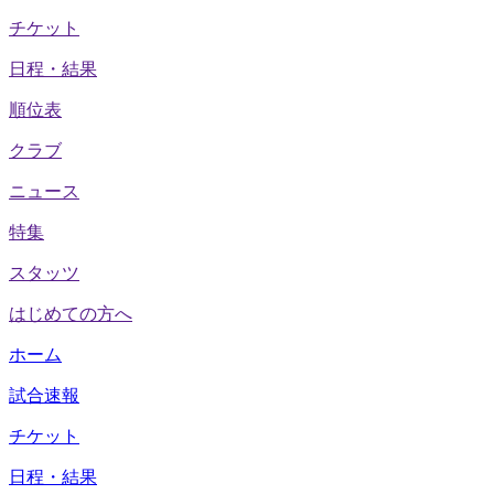
チケット
日程・結果
順位表
クラブ
ニュース
特集
スタッツ
はじめての方へ
ホーム
試合速報
チケット
日程・結果