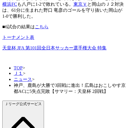
横浜FC
も八戸に1-2で敗れている。
東京Ｖ
と岡山のＪ２対決
は、61分に生まれた野口 竜彦のゴールを守り抜いた岡山が
1-0で勝利した。
■6試合の結果は
こちら
トーナメント表
天皇杯 JFA 第101回全日本サッカー選手権大会 特集
TOP
>
Ｊ１
>
ニュース
>
神戸、鹿島が大勝で3回戦に進出！広島はおこしやす京
都ACに5失点完敗【サマリー：天皇杯 2回戦】
Ｊリーグ公式サービス