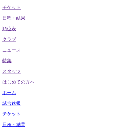
チケット
日程・結果
順位表
クラブ
ニュース
特集
スタッツ
はじめての方へ
ホーム
試合速報
チケット
日程・結果