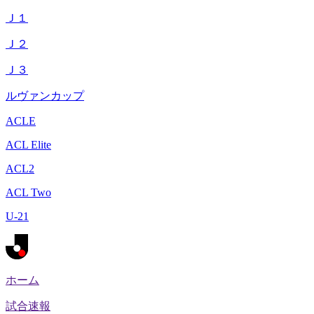
Ｊ１
Ｊ２
Ｊ３
ルヴァンカップ
ACLE
ACL Elite
ACL2
ACL Two
U-21
ホーム
試合速報