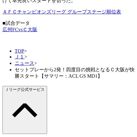
けて幸先良いスタートを切った。
ＡＦＣチャンピオンズリーグ グループステージ順位表
■試合データ
広州FCvsＣ大阪
TOP
>
Ｊ１
>
ニュース
>
セットプレーから2発！四度目の挑戦となるＣ大阪が快
勝スタート【サマリー：ACL GS MD1】
Ｊリーグ公式サービス