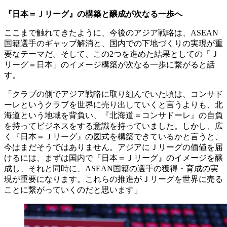
『日本＝Ｊリーグ』の構築と醸成が次なる一歩へ
ここまで触れてきたように、今後のアジア戦略は、ASEAN
国籍選手のギャップ解消と、国内での下地づくりの実現が重
要なテーマだ。そして、この2つを進めた結果としての「Ｊ
リーグ＝日本」のイメージ構築が次なる一歩に繋がると話
す。
「クラブの側でアジア戦略に取り組んでいた頃は、コンサド
ーレというクラブを世界に売り出していくと言うよりも、北
海道という地域を背負い、『北海道＝コンサドーレ』の自負
を持ってビジネスをする意識を持っていました。しかし、広
く『日本＝Ｊリーグ』の図式を構築できているかと言うと、
今はまだそうではありません。アジアにＪリーグの価値を届
けるには、まずは国内で『日本＝Ｊリーグ』のイメージを醸
成し、それと同時に、ASEAN国籍の選手の獲得・育成の実
現が重要になります。これらの推進がＪリーグを世界に売る
ことに繋がっていくのだと思います」