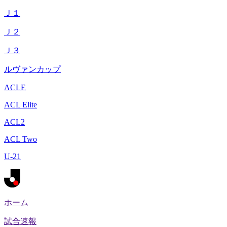
Ｊ１
Ｊ２
Ｊ３
ルヴァンカップ
ACLE
ACL Elite
ACL2
ACL Two
U-21
ホーム
試合速報