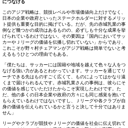
につなげる
このアジア戦略は、競技レベルや市場価値向上だけでなく、
日本の企業や政府といったステークホルダーに対するメリッ
ト提供も重要な目的に掲げている。だが、先の赤城乳業の事
例など幾つかの成功はあるものの、必ずしも十分な成果を挙
げられているわけではない。その要因は「国内においてサッ
カーやＪリーグの価値を伝播し切れていない」からであり、
これこそが野々村チェアマンがアジア戦略は簡単でないと考
えるもうひとつの理由でもある。
「僕たちは、サッカーには国籍や地域を越えて色々な人をつ
なげる強い力があるとわかっています。サッカーを通じてリ
ーチできる先はものすごく広くて、ものによってはかなり遠
くまで届けられるんです。赤城乳業さんの事例は、彼らにそ
の価値を感じていただけたからこそ実現したわけです。た
だ、他の多くの日本企業や政府の方々にも同じ感覚を抱いて
もらえているわけではないですし、Ｊリーグや各クラブが自
身の価値を伝えられているかと言うと決して十分ではありま
せん」
リーグやクラブが競技やＪリーグの価値を社会に伝え切れて