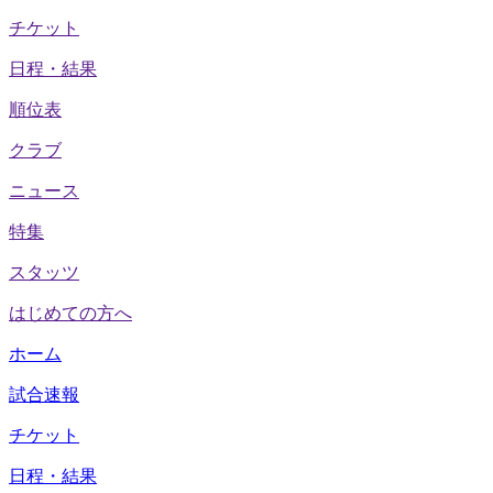
チケット
日程・結果
順位表
クラブ
ニュース
特集
スタッツ
はじめての方へ
ホーム
試合速報
チケット
日程・結果