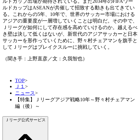
ルドカップ出場が期待されている。また2034年のFIFAワー
ルドカップはASEANが共催して招致する動きも出てきてい
る。これからの5年、10年で、世界のサッカー市場における
アジアの重要度が一層増していくことは明白だ。その中で、
Ｊリーグが如何にして存在感を高めていけるのか。越えるべ
き壁は決して低くはないが、新世代のアジアサッカーと日本
サッカーを形作っていくために、野々村チェアマンを旗手と
してＪリーグはブレイクスルーに挑戦していく。
（聞き手：上野直彦／文：久我智也）
TOP
>
Ｊ１
>
ニュース
>
【特集】Ｊリーグアジア戦略10年～野々村チェアマン
編（後）～
Ｊリーグ公式サービス