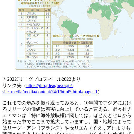
＊2022Jリーグプロフィール2022より
リンク先（
https://jlib.j-league.or.jp/-
site_media/media/content/74/1/html5.html#page=1
）
これまでの歩みを振り返ってみると、10年間でアジアにおけ
るＪリーグの価値は着実に向上していると言える。野々村チ
ェアマンは「特に海外放映権に関しては、ほとんどゼロから
始まった中でここまで拡大していますし、国・地域によって
はリーグ・アン（フランス）やセリエA（イタリア）よりも