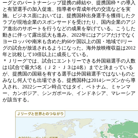
ーグとのパートナーシップ提携の締結や、提携国枠＊の導入
と有望選手の加入促進、指導者や育成年代の交流などを実
施。ビジネス面においては、提携国枠出身選手を獲得したク
ラブが現地企業のスポンサードを受けたり、国内企業のアジ
ア進出のサポートを行うなどの成果を挙げている。こうした
動きに伴って露出拡大も進み、2022年にはアジアだけでなく
ヨーロッパや南米も含めた約60ケ国以上の国・地域でJリー
グの試合が放送されるようになった。海外放映権収益は2012
年と比較して10倍以上に成長している。
＊Ｊリーグでは、試合にエントリーできる外国籍選手の人数
は1試合で最大5名（Ｊ２・Ｊ３は4名）までと決まっている
が、提携国の国籍を有する選手は外国籍選手ではないものと
みなし何人でも出場できる。提携国枠は2014シーズンから導
入され、2022シーズン時点ではタイ、ベトナム、ミャンマ
ー、カンボジア、シンガポール、インドネシア、マレーシア
が該当する。