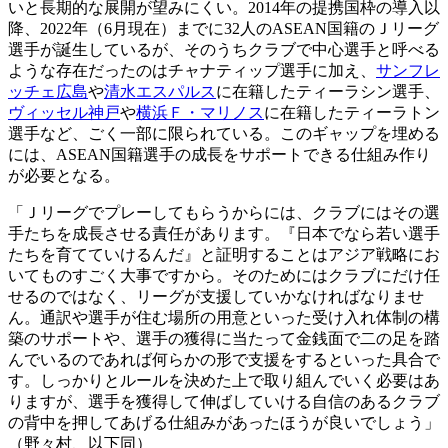
いと長期的な展開が望みにくい。2014年の提携国枠の導入以
降、2022年（6月現在）までに32人のASEAN国籍のＪリーグ
選手が誕生しているが、そのうちクラブで中心選手と呼べる
ような存在だったのはチャナティップ選手に加え、
サンフレ
ッチェ広島
や
清水エスパルス
に在籍したティーラシン選手、
ヴィッセル神戸
や
横浜Ｆ・マリノス
に在籍したティーラトン
選手など、ごく一部に限られている。このギャップを埋める
には、ASEAN国籍選手の成長をサポートできる仕組み作り
が必要となる。
「Ｊリーグでプレーしてもらうからには、クラブにはその選
手たちを成長させる責任があります。『日本でなら若い選手
たちを育てていけるんだ』と証明することはアジア戦略にお
いてものすごく大事ですから。そのためにはクラブにだけ任
せるのではなく、リーグが支援していかなければなりませ
ん。通訳や選手が住む場所の用意といった受け入れ体制の構
築のサポートや、選手の獲得に当たって金銭面で二の足を踏
んでいるのであれば何らかの形で支援をするといった具合で
す。しっかりとルールを決めた上で取り組んでいく必要はあ
りますが、選手を獲得して伸ばしていける自信のあるクラブ
の背中を押してあげる仕組みがあったほうが良いでしょう」
（野々村、以下同）