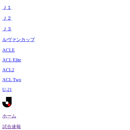
Ｊ１
Ｊ２
Ｊ３
ルヴァンカップ
ACLE
ACL Elite
ACL2
ACL Two
U-21
ホーム
試合速報