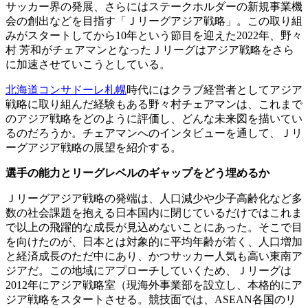
サッカー界の発展、さらにはステークホルダーの新規事業機
会の創出などを目指す「Ｊリーグアジア戦略」。この取り組
みがスタートしてから10年という節目を迎えた2022年、野々
村 芳和がチェアマンとなったＪリーグはアジア戦略をさら
に加速させていこうとしている。
北海道コンサドーレ札幌
時代にはクラブ経営者としてアジア
戦略に取り組んだ経験もある野々村チェアマンは、これまで
のアジア戦略をどのように評価し、どんな未来図を描いてい
るのだろうか。チェアマンへのインタビューを通して、Ｊリ
ーグアジア戦略の展望を紹介する。
選手の能力とリーグレベルのギャップをどう埋めるか
Ｊリーグアジア戦略の発端は、人口減少や少子高齢化など多
数の社会課題を抱える日本国内に閉じているだけではこれま
で以上の飛躍的な成長が見込めないことにあった。そこで目
を向けたのが、日本とは対象的に平均年齢が若く、人口増加
と経済成長のただ中にあり、かつサッカー人気も高い東南ア
ジアだ。この地域にアプローチしていくため、Ｊリーグは
2012年にアジア戦略室（現海外事業部を設立し、本格的にア
ジア戦略をスタートさせる。競技面では、ASEAN各国のリ