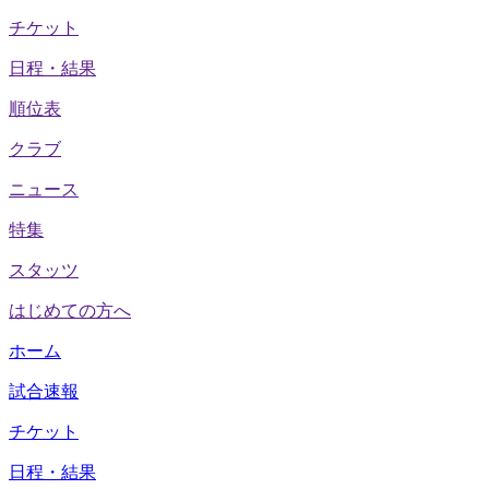
チケット
日程・結果
順位表
クラブ
ニュース
特集
スタッツ
はじめての方へ
ホーム
試合速報
チケット
日程・結果