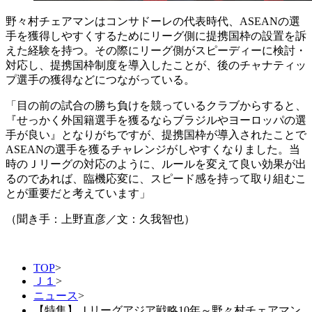
野々村チェアマンはコンサドーレの代表時代、ASEANの選
手を獲得しやすくするためにリーグ側に提携国枠の設置を訴
えた経験を持つ。その際にリーグ側がスピーディーに検討・
対応し、提携国枠制度を導入したことが、後のチャナティッ
プ選手の獲得などにつながっている。
「目の前の試合の勝ち負けを競っているクラブからすると、
『せっかく外国籍選手を獲るならブラジルやヨーロッパの選
手が良い』となりがちですが、提携国枠が導入されたことで
ASEANの選手を獲るチャレンジがしやすくなりました。当
時のＪリーグの対応のように、ルールを変えて良い効果が出
るのであれば、臨機応変に、スピード感を持って取り組むこ
とが重要だと考えています」
（聞き手：上野直彦／文：久我智也）
TOP
>
Ｊ１
>
ニュース
>
【特集】Ｊリーグアジア戦略10年～野々村チェアマン