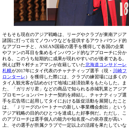
そもそも現在のアジア戦略は、リーグやクラブが東南アジア
諸国に打って出てノウハウなどを提供するアウトバウンド的
なアプローチと、ASEAN国籍の選手を獲得して各国の企業
やファンの耳目を集めるインバウンド的なアプローチに分か
れる。このうち短期的に成果が現れやすいのが後者である。
例えば野々村チェアマンが在籍していた
北海道コンサドーレ
札幌
が2017年にタイ代表のチャナティップ選手（現・
川崎フ
ロンターレ
）を獲得した際には、クラブの練習場には多くの
タイ人観光客が詰めかけて地域に経済効果をもたらした。ま
た、「ガリガリ君」などの商品で知られる赤城乳業とアジア
プロモーションパートナー契約を締結し、チャナティップ選
手を広告塔に起用してタイにおける販促活動を展開したこと
は、「Ｊリーグのパートナーの新しい事業機会創出」という
アジア戦略の目的のひとつを達成した好事例だ。ただし、こ
のアプローチは選手個人の能力や知名度への依存度が高い
上、その選手が所属クラブで一定以上の活躍を果たしていな