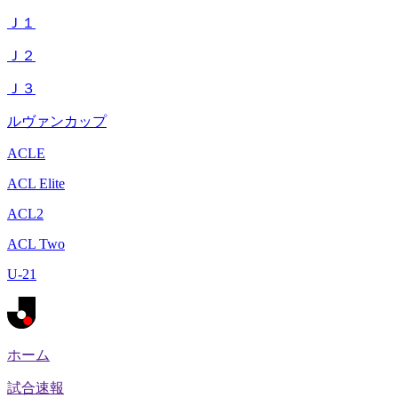
Ｊ１
Ｊ２
Ｊ３
ルヴァンカップ
ACLE
ACL Elite
ACL2
ACL Two
U-21
ホーム
試合速報