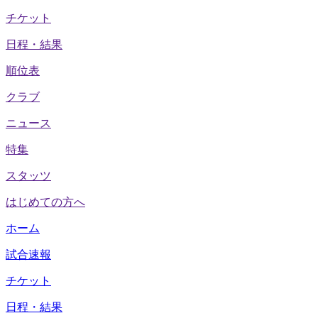
チケット
日程・結果
順位表
クラブ
ニュース
特集
スタッツ
はじめての方へ
ホーム
試合速報
チケット
日程・結果