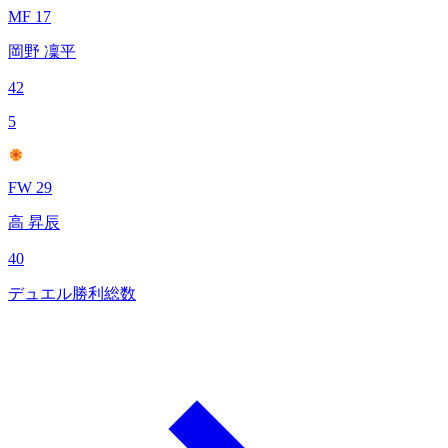
MF 17
岡野 凜平
42
5
FW 29
高 昇辰
40
デュエル勝利総数