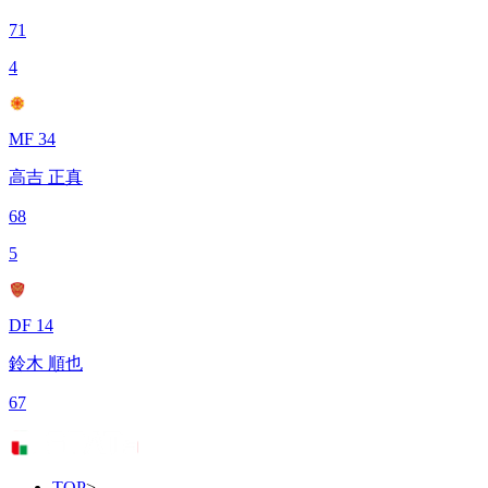
71
4
MF 34
高吉 正真
68
5
DF 14
鈴木 順也
67
TOP
>