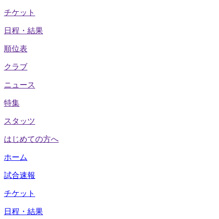
チケット
日程・結果
順位表
クラブ
ニュース
特集
スタッツ
はじめての方へ
ホーム
試合速報
チケット
日程・結果