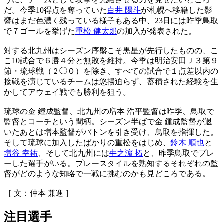
だ。今季10得点を奪っていた
白井 陽斗
が札幌へ移籍した影
響はまだ色濃く残っている様子もある中、23日には昨季鳥取
で７ゴールを挙げた
重松 健太郎
の加入が発表された。
対する北九州はシーズン序盤こそ黒星が先行したものの、こ
こ10試合で６勝４分と無敗を維持。今季は明治安田Ｊ３第９
節・琉球戦（２◯０）を除き、すべての試合で１点差以内の
接戦を演じているチームは悠揚迫らず、蓄積された経験を生
かしてアウェイ戦でも勝利を狙う。
琉球の金 鍾成監督、北九州の増本 浩平監督は昨季、鳥取で
監督とコーチという間柄。シーズン半ばで金 鍾成監督が退
いたあとは増本監督がバトンを引き受け、鳥取を指揮した。
そして琉球に加入したばかりの重松をはじめ、
鈴木 順也
と
増谷 幸祐
、そして北九州には
牛之濵 拓
と、昨季鳥取でプレ
ーした選手がいる。プレースタイルを熟知するそれぞれの監
督がどのような知略で一戦に挑むのかも見どころである。
［ 文：仲本 兼進 ］
注目選手