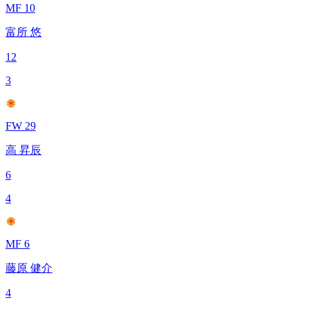
MF 10
富所 悠
12
3
FW 29
高 昇辰
6
4
MF 6
藤原 健介
4