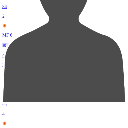
84
2
MF 6
藤原 健介
44
2
DF 22
上原 牧人
44
4