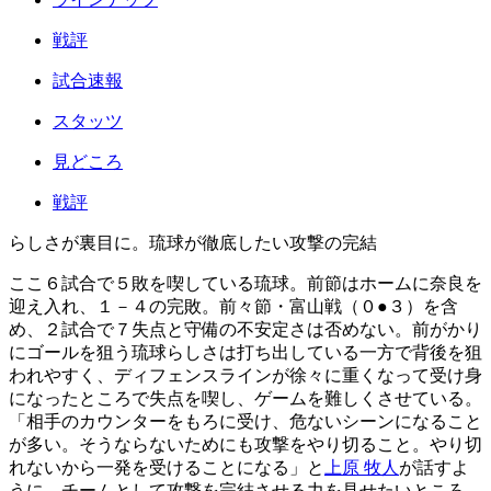
戦評
試合速報
スタッツ
見どころ
戦評
らしさが裏目に。琉球が徹底したい攻撃の完結
ここ６試合で５敗を喫している琉球。前節はホームに奈良を
迎え入れ、１－４の完敗。前々節・富山戦（０●３）を含
め、２試合で７失点と守備の不安定さは否めない。前がかり
にゴールを狙う琉球らしさは打ち出している一方で背後を狙
われやすく、ディフェンスラインが徐々に重くなって受け身
になったところで失点を喫し、ゲームを難しくさせている。
「相手のカウンターをもろに受け、危ないシーンになること
が多い。そうならないためにも攻撃をやり切ること。やり切
れないから一発を受けることになる」と
上原 牧人
が話すよ
うに、チームとして攻撃を完結させる力を見せたいところ