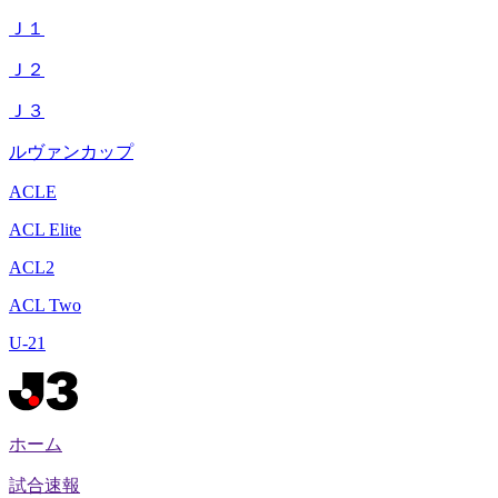
Ｊ１
Ｊ２
Ｊ３
ルヴァンカップ
ACLE
ACL Elite
ACL2
ACL Two
U-21
ホーム
試合速報