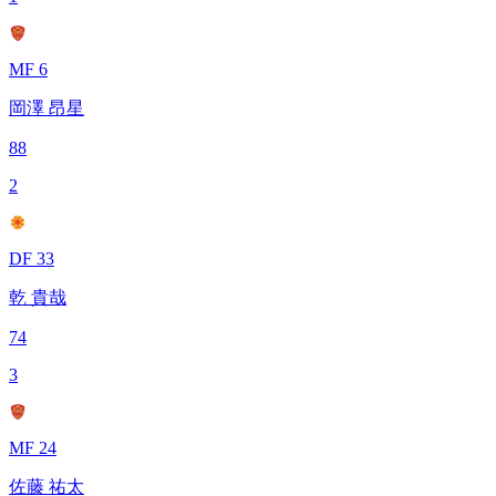
MF 6
岡澤 昂星
88
2
DF 33
乾 貴哉
74
3
MF 24
佐藤 祐太