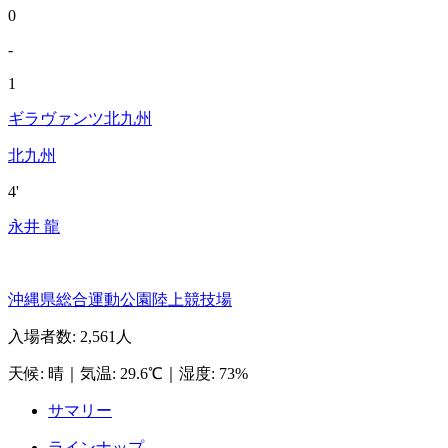
0
-
1
ギラヴァンツ北九州
北九州
4'
永井 龍
沖縄県総合運動公園陸上競技場
入場者数
:
2,561人
天候
:
晴
｜
気温
:
29.6℃
｜
湿度
:
73%
サマリー
ラインナップ