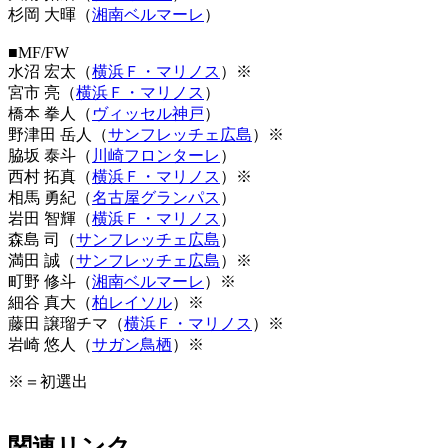
杉岡 大暉（
湘南ベルマーレ
）
■MF/FW
水沼 宏太（
横浜Ｆ・マリノス
）※
宮市 亮（
横浜Ｆ・マリノス
）
橋本 拳人（
ヴィッセル神戸
）
野津田 岳人（
サンフレッチェ広島
）※
脇坂 泰斗（
川崎フロンターレ
）
西村 拓真（
横浜Ｆ・マリノス
）※
相馬 勇紀（
名古屋グランパス
）
岩田 智輝（
横浜Ｆ・マリノス
）
森島 司（
サンフレッチェ広島
）
満田 誠（
サンフレッチェ広島
）※
町野 修斗（
湘南ベルマーレ
）※
細谷 真大（
柏レイソル
）※
藤田 譲瑠チマ（
横浜Ｆ・マリノス
）※
岩崎 悠人（
サガン鳥栖
）※
※＝初選出
関連リンク