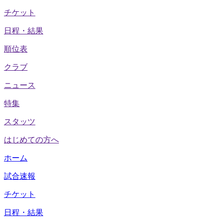
チケット
日程・結果
順位表
クラブ
ニュース
特集
スタッツ
はじめての方へ
ホーム
試合速報
チケット
日程・結果