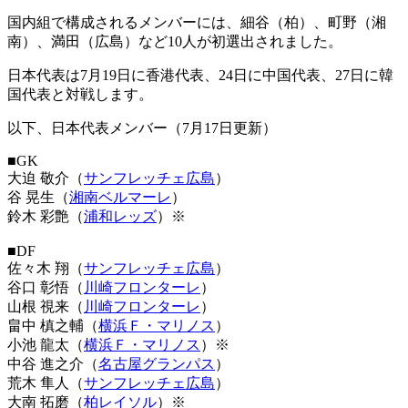
国内組で構成されるメンバーには、細谷（柏）、町野（湘
南）、満田（広島）など10人が初選出されました。
日本代表は7月19日に香港代表、24日に中国代表、27日に韓
国代表と対戦します。
以下、日本代表メンバー（7月17日更新）
■GK
大迫 敬介（
サンフレッチェ広島
）
谷 晃生（
湘南ベルマーレ
）
鈴木 彩艶（
浦和レッズ
）※
■DF
佐々木 翔（
サンフレッチェ広島
）
谷口 彰悟（
川崎フロンターレ
）
山根 視来（
川崎フロンターレ
）
畠中 槙之輔（
横浜Ｆ・マリノス
）
小池 龍太（
横浜Ｆ・マリノス
）※
中谷 進之介（
名古屋グランパス
）
荒木 隼人（
サンフレッチェ広島
）
大南 拓磨（
柏レイソル
）※