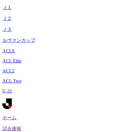
Ｊ１
Ｊ２
Ｊ３
ルヴァンカップ
ACLE
ACL Elite
ACL2
ACL Two
U-21
ホーム
試合速報