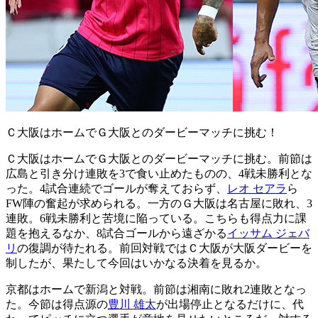
Ｃ大阪はホームでＧ大阪とのダービーマッチに挑む！
Ｃ大阪はホームでＧ大阪とのダービーマッチに挑む。前節は
広島と引き分け連敗を3で食い止めたものの、4戦未勝利とな
った。4試合連続でゴールが奪えておらず、
レオ セアラ
ら
FW陣の奮起が求められる。一方のＧ大阪は名古屋に敗れ、3
連敗。6戦未勝利と苦境に陥っている。こちらも得点力に課
題を抱えるなか、8試合ゴールから遠ざかる
イッサム ジェバ
リ
の復調が待たれる。前回対戦ではＣ大阪が大阪ダービーを
制したが、果たして今回はいかなる決着を見るか。
京都はホームで新潟と対戦。前節は湘南に敗れ2連敗となっ
た。今節は得点源の
豊川 雄太
が出場停止となるだけに、代