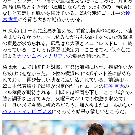
わってピッチに立つ選手が意地を見せたいところだ。対する
新潟は鳥栖と引き分け3連勝はならなかったものの、5戦負け
なしと安定した戦いを続けている。2試合連続ゴール中の
鈴
木 孝司
に今節も大きな期待がかかる。
FC東京はホームに広島を迎える。前節は横浜FCに敗れ、3連
勝はならなかった。押し込みながらも決め手を欠いた攻撃陣
の奮起が求められる。広島はＣ大阪とスコアレスドローに終
わっている。こちらも課題は決定力。ここまでわずか2点に
留まる
ナッシム ベン カリファ
の爆発が待たれる。
柏はホームで川崎Ｆと対戦。前節は浦和に敗れ、残留争いか
ら抜け出せなかった。18位の横浜FCに3ポイント差に詰めら
れており、再び苦しい状況に追い込まれている。前節はU-
22日本代表帰りで出場が限定的だったエースの
細谷 真大
の
フル稼働が期待される、川崎Ｆは福岡を下し、ここ4試合で3
勝と調子を上げてきた。火曜日のACLでも快勝を収めてお
り、良い形で今節に臨めるだろう。加入後まだゴールのない
バフェティンビ ゴミス
にそろそろ結果が欲しいところだ。