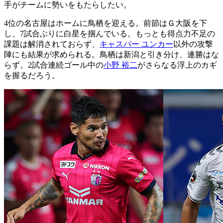
手がチームに勢いをもたらしたい。
4位の名古屋はホームに鳥栖を迎える。前節はＧ大阪を下
し、7試合ぶりに白星を掴んでいる。もっとも得点力不足の
課題は解消されておらず、
キャスパー ユンカー
以外の攻撃
陣にも結果が求められる。鳥栖は新潟と引き分け、連勝はな
らず。2試合連続ゴール中の
小野 裕二
がさらなる浮上のカギ
を握るだろう。