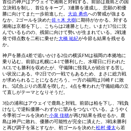
首位の神戸はアウェイで湘南と対戦する。前節は鹿島との国
立決戦を制し、首位をキープ。3連勝を達成し、悲願の初優
勝に向けてまた一歩前進した。
大迫 勇也
への警戒が強まる
なか、2ゴールを決めた
佐々木 大樹
に期待がかかる。対する
湘南は京都を下し、こちらは2連勝とした。いまだ17位に沈
んでいるものの、残留に向けて勢いが生まれている。2戦連
発で得点数を二桁に乗せた
大橋 祐紀
が今節も結果を残せる
か。
神戸を勝点4差で追いかける2位の横浜FMは福岡の本拠地に
乗り込む。前節は札幌に4-1で勝利した。水曜日に行われた
ACLでも勝利を収めたが、守備陣に怪我人が続出する苦し
い状況にある。中2日での一戦でもあるため、まさに総力戦
が求められることになるだろう。一方の福岡は川崎Ｆに敗
れ、5試合ぶりの黒星を喫した。4点を奪われた守備組織の立
て直しがテーマとなりそうだ。
3位の浦和はアウェイで鹿島と対戦。前節は柏を下し、7戦負
けなしで逆転優勝へわずかに望みをつないでいる。ようやく
今季初ゴールを決めた
小泉 佳穂
が再び結果を残せるか。鹿
島は神戸に敗れ、優勝の可能性が完全に潰えた。3戦未勝利
と再び調子を落とすなか、初ゴールを決めた
松村 優太
ら若