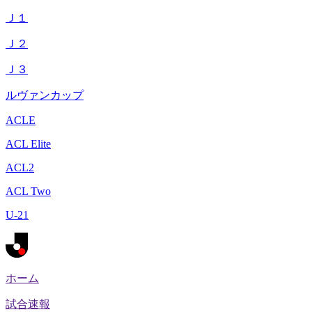
Ｊ１
Ｊ２
Ｊ３
ルヴァンカップ
ACLE
ACL Elite
ACL2
ACL Two
U-21
ホーム
試合速報