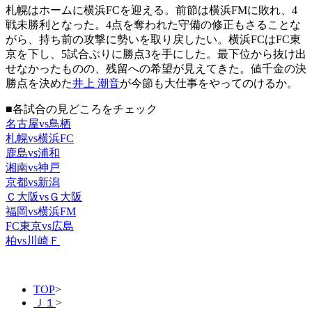
札幌はホームに横浜FCを迎える。前節は横浜FMに敗れ、4
戦未勝利となった。4点を奪われた守備の修正もさることな
がら、持ち前の攻撃に勢いを取り戻したい。横浜FCはFC東
京を下し、5試合ぶりに勝点3を手にした。最下位から抜け出
せなかったものの、残留への希望が見えてきた。値千金の決
勝点を決めた
井上 潮音
が今節も大仕事をやってのけるか。
■各試合の見どころをチェック
名古屋vs鳥栖
札幌vs横浜FC
鹿島vs浦和
湘南vs神戸
京都vs新潟
Ｃ大阪vsＧ大阪
福岡vs横浜FM
FC東京vs広島
柏vs川崎Ｆ
TOP
>
Ｊ１
>