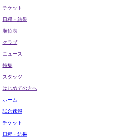
チケット
日程・結果
順位表
クラブ
ニュース
特集
スタッツ
はじめての方へ
ホーム
試合速報
チケット
日程・結果