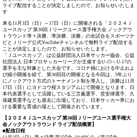
ライブ配信することが決定しましたので、お知らせいたしま
す
来る11月3日（日）～17日（日）に開催される「２０２４Ｊ
ユースカップ 第30回Ｊリーグユース選手権大会 ノックアウ
トラウンド準々決勝、準決勝、決勝」の全試合をスポーツナ
ビとＪリーグ公式YouTubeチャンネルで無料ライブ配信する
ことが決定しましたので、お知らせいたします。
「Ｊユースカップ」は公益財団法人日本サッカー協会、公益
社団法人 日本プロサッカーリーグが主催するU-15～U-17の
選手を主な対象とした大会です。コロナ禍における中止およ
び縮小開催を経て、第30回目の開催となる今回は、5年ぶり
にノックアウト方式のトーナメント制を導入し、決勝は11月
17日（日）にヨドコウ桜スタジアムにて開催となります。日
本代表選手として活躍している三笘薫選手、堂安律選手、久
保建英選手なども過去に出場しており、日本サッカー界にお
ける重要な育成の場として開催されています。
【２０２４Ｊユースカップ 第30回Ｊリーグユース選手権大
会ノックアウトラウンド ライブ配信概要】
■配信日程