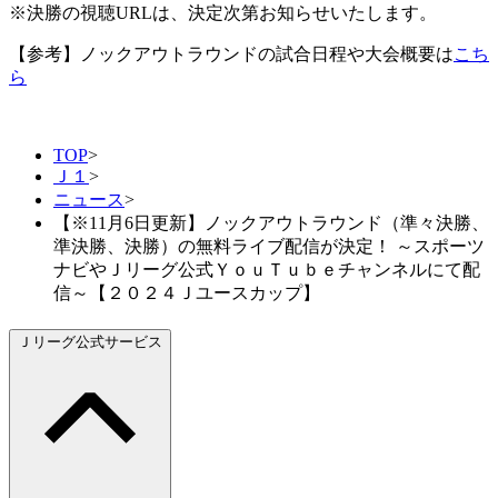
※決勝の視聴URLは、決定次第お知らせいたします。
【参考】ノックアウトラウンドの試合日程や大会概要は
こち
ら
TOP
>
Ｊ１
>
ニュース
>
【※11月6日更新】ノックアウトラウンド（準々決勝、
準決勝、決勝）の無料ライブ配信が決定！ ～スポーツ
ナビやＪリーグ公式ＹｏｕＴｕｂｅチャンネルにて配
信～【２０２４Ｊユースカップ】
Ｊリーグ公式サービス