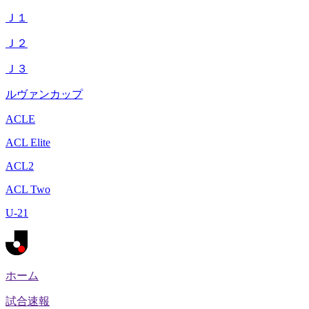
Ｊ１
Ｊ２
Ｊ３
ルヴァンカップ
ACLE
ACL Elite
ACL2
ACL Two
U-21
ホーム
試合速報