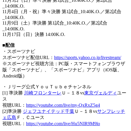
11月3日（日）準々決勝 第1試合_10:40K.O.／第2試合
_14:00K.O.
11月4日（月・祝）準々決勝 第1試合_10:40K.O.／第2試合
_14:00K.O.
11月9日（土）準決勝 第1試合_10:40K.O.／第2試合
_14:00K.O.
11月17日（日）決勝 14:00K.O.
■配信
・スポーツナビ
スポーツナビ配信URL：
https://sports.yahoo.co.jp/livestream/
※スポーツナビ視聴方法：PC版・スマートフォンブラウザ
版「スポーツナビ」、「スポーツナビ」アプリ（iOS版、
Android版）
・Ｊリーグ公式ＹｏｕＴｕｂｅチャンネル
[1] 準決勝
川崎フロンターレ
Ｕ－１８vs
東京ヴェルディ
ユー
ス
視聴URL：
https://youtube.com/live/my-QxRxZ5g4
[2]準決勝
ジェフユナイテッド千葉
Ｕ－１８vs
サンフレッチ
ェ広島
Ｆ．Ｃユース
視聴URL：
https://youtube.com/live/Hu5NIR9M9lo