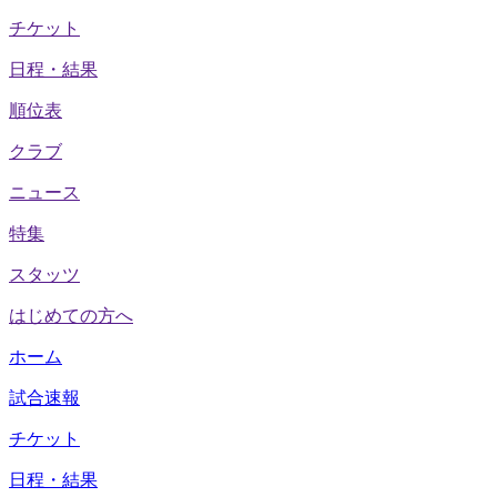
チケット
日程・結果
順位表
クラブ
ニュース
特集
スタッツ
はじめての方へ
ホーム
試合速報
チケット
日程・結果