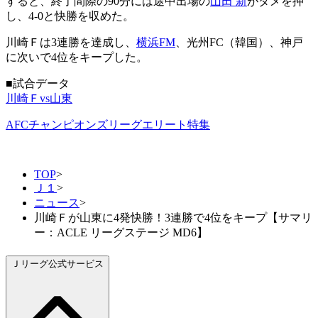
すると、終了間際の90分には途中出場の
山田 新
がダメを押
し、4-0と快勝を収めた。
川崎Ｆは3連勝を達成し、
横浜FM
、光州FC（韓国）、神戸
に次いで4位をキープした。
■試合データ
川崎Ｆvs山東
AFCチャンピオンズリーグエリート特集
TOP
>
Ｊ１
>
ニュース
>
川崎Ｆが山東に4発快勝！3連勝で4位をキープ【サマリ
ー：ACLE リーグステージ MD6】
Ｊリーグ公式サービス