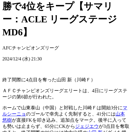
勝で4位をキープ【サマリ
ー：ACLE リーグステージ
MD6】
AFCチャンピオンズリーグ
2024/12/4 (水) 21:30
終了間際に4点目を奪った山田 新（川崎Ｆ）
ＡＦＣチャンピオンズリーグエリートは、4日にリーグステ
ージの第6節が行われた。
ホームで山東泰山（中国）と対戦した川崎Ｆは開始3分に
マ
ルシーニョ
のゴールで幸先よく先制すると、41分には
山本
悠樹
が直接FKを叩き込み、追加点をマーク。後半に入って
も勢いは止まらず、65分にCKから
ジェジエウ
が3点目を奪取