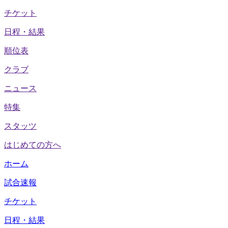
チケット
日程・結果
順位表
クラブ
ニュース
特集
スタッツ
はじめての方へ
ホーム
試合速報
チケット
日程・結果