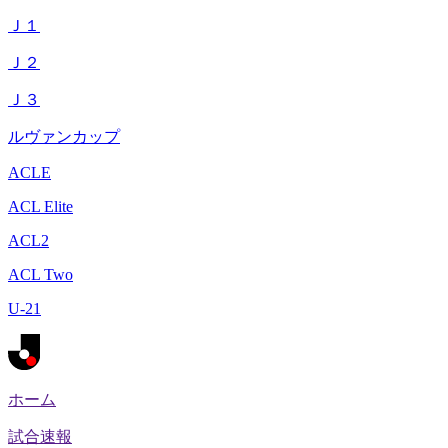
Ｊ１
Ｊ２
Ｊ３
ルヴァンカップ
ACLE
ACL Elite
ACL2
ACL Two
U-21
ホーム
試合速報