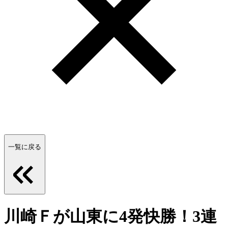
一覧に戻る
川崎Ｆが山東に4発快勝！3連