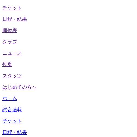
チケット
日程・結果
順位表
クラブ
ニュース
特集
スタッツ
はじめての方へ
ホーム
試合速報
チケット
日程・結果