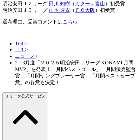
明治安田Ｊ２リーグ
田川 知樹
（
カターレ富山
）初受賞
明治安田Ｊ３リーグ
山本 透衣
（
ＦＣ大阪
）初受賞
選考理由、受賞コメントは
こちら
TOP
>
Ｊ１
>
ニュース
>
2・3月度「２０２５明治安田Ｊリーグ KONAMI 月間
MVP」を発表！「月間ベストゴール」「月間優秀監督
賞」「月間ヤングプレーヤー賞」「月間ベストセーブ
賞」の各賞も決定！
Ｊリーグ公式サービス