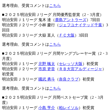
選考理由、受賞コメントは
こちら
■２０２５明治安田Ｊリーグ 月間優秀監督賞（2・3月度）
明治安田Ｊ１リーグ 鬼木 達（
鹿島アントラーズ
）7回目
明治安田Ｊ２リーグ 小林 慶行（
ジェフユナイテッド千葉
）3
回目
明治安田Ｊ３リーグ 大嶽 直人（
ＦＣ大阪
）3回目
選考理由、受賞コメントは
こちら
■２０２５明治安田Ｊリーグ 月間ヤングプレーヤー賞（2・3
月度）
明治安田Ｊ１リーグ
北野 颯太
（
セレッソ大阪
）初受賞
明治安田Ｊ２リーグ
市原 吏音
（
ＲＢ大宮アルディージャ
）
初受賞
明治安田Ｊ３リーグ
國武 勇斗
（
奈良クラブ
）初受賞
選考理由、受賞コメントは
こちら
■２０２５明治安田Ｊリーグ 月間ベストセーブ賞（2・3月
度）
明治安田Ｊ１リーグ
小島 亨介
（
柏レイソル
）初受賞