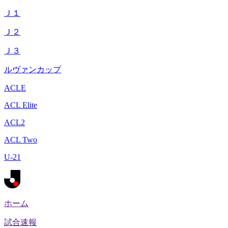
Ｊ１
Ｊ２
Ｊ３
ルヴァンカップ
ACLE
ACL Elite
ACL2
ACL Two
U-21
ホーム
試合速報