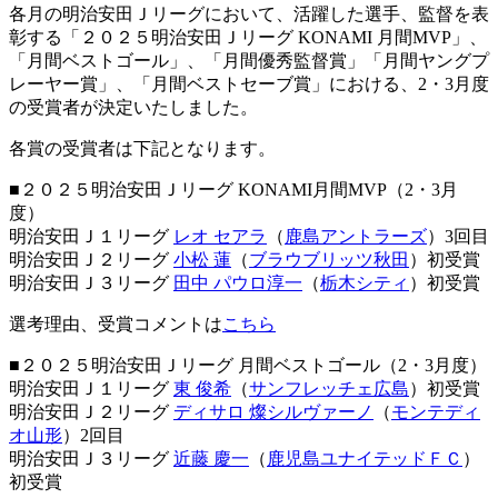
各月の明治安田Ｊリーグにおいて、活躍した選手、監督を表
彰する「２０２５明治安田Ｊリーグ KONAMI 月間MVP」、
「月間ベストゴール」、「月間優秀監督賞」「月間ヤングプ
レーヤー賞」、「月間ベストセーブ賞」における、2・3月度
の受賞者が決定いたしました。
各賞の受賞者は下記となります。
■２０２５明治安田Ｊリーグ KONAMI月間MVP（2・3月
度）
明治安田Ｊ１リーグ
レオ セアラ
（
鹿島アントラーズ
）3回目
明治安田Ｊ２リーグ
小松 蓮
（
ブラウブリッツ秋田
）初受賞
明治安田Ｊ３リーグ
田中 パウロ淳一
（
栃木シティ
）初受賞
選考理由、受賞コメントは
こちら
■２０２５明治安田Ｊリーグ 月間ベストゴール（2・3月度）
明治安田Ｊ１リーグ
東 俊希
（
サンフレッチェ広島
）初受賞
明治安田Ｊ２リーグ
ディサロ 燦シルヴァーノ
（
モンテディ
オ山形
）2回目
明治安田Ｊ３リーグ
近藤 慶一
（
鹿児島ユナイテッドＦＣ
）
初受賞