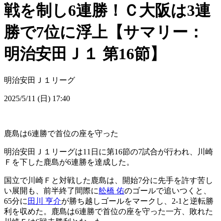
戦を制し6連勝！Ｃ大阪は3連
勝で7位に浮上【サマリー：
明治安田Ｊ１ 第16節】
明治安田Ｊ１リーグ
2025/5/11 (日) 17:40
鹿島は6連勝で首位の座を守った
明治安田Ｊ１リーグは11日に第16節の7試合が行われ、川崎
Ｆを下した鹿島が6連勝を達成した。
国立で川崎Ｆと対戦した鹿島は、開始7分に先手を許す苦し
い展開も、前半終了間際に
舩橋 佑
のゴールで追いつくと、
65分に
田川 亨介
が勝ち越しゴールをマークし、2-1と逆転勝
利を収めた。鹿島は6連勝で首位の座を守った一方、敗れた