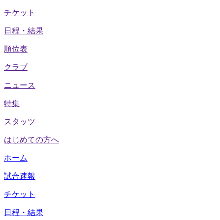
チケット
日程・結果
順位表
クラブ
ニュース
特集
スタッツ
はじめての方へ
ホーム
試合速報
チケット
日程・結果