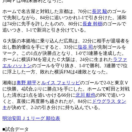
川崎Ｆは6戦未勝利となった。
ホームで名古屋と対戦した京都は、70分に
長沢 駿
のゴール
で先制しながら、84分に追いつかれ1-1で引き分けた。浦和
は74分に先手を許したものの、80分に
長倉 幹樹
のゴールで
追いつき、1-1で新潟と引き分けている。
Ｇ大阪の本拠地に乗り込んだ広島は、22分に相手が退場者を
出し数的優位を手にすると、33分に
塩谷 司
が先制ゴールを
マーク。この1点が決勝点となり、1-0で3連勝を達成した。
ホームに横浜FMを迎えたＣ大阪は、24分に生まれた
ラファ
エル ハットン
のゴールを守り抜き、1-0で勝利。3連勝で7位
に浮上した一方、敗れた横浜FMは4連敗となった。
湘南は
奥野 耕平
と
ルイス フェリッピ
のゴールで2-0と東京Ｖ
に快勝。4試合ぶりに勝点3を手にした。ホームで町田と対戦
した清水は1点を追いかける66分に
北川 航也
のPKで追いつ
くと、直後に再度勝ち越されたが、84分に
ドウグラス タン
キ
が決めて、2-2の引き分けに持ち込んでいる。
明治安田Ｊ１リーグ 順位表
■試合データ