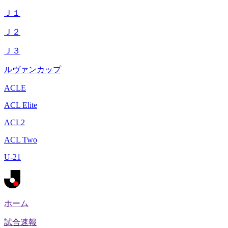
Ｊ１
Ｊ２
Ｊ３
ルヴァンカップ
ACLE
ACL Elite
ACL2
ACL Two
U-21
ホーム
試合速報