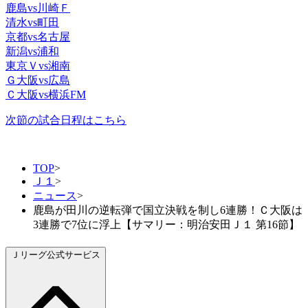
鹿島vs川崎Ｆ
清水vs町田
京都vs名古屋
新潟vs浦和
東京Ｖvs湘南
Ｇ大阪vs広島
Ｃ大阪vs横浜FM
次節の試合日程はこちら
TOP
>
Ｊ１
>
ニュース
>
鹿島が田川の逆転弾で国立決戦を制し6連勝！Ｃ大阪は
3連勝で7位に浮上【サマリー：明治安田Ｊ１ 第16節】
Ｊリーグ公式サービス