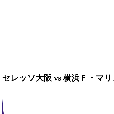
セレッソ大阪
vs
横浜Ｆ・マリ