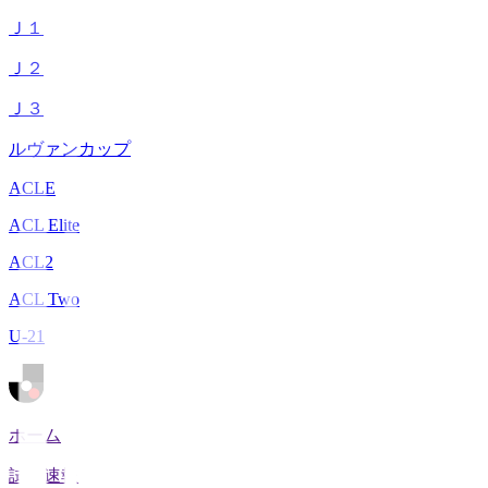
Ｊ１
Ｊ２
Ｊ３
ルヴァンカップ
ACLE
ACL Elite
ACL2
ACL Two
U-21
ホーム
試合速報