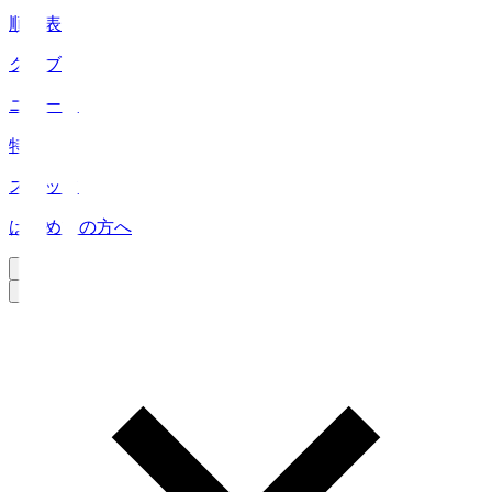
順位表
クラブ
ニュース
特集
スタッツ
はじめての方へ