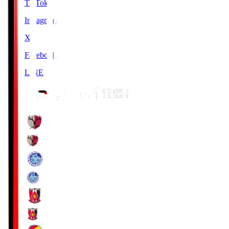
TikTok
Instagram
X
Facebook
LINE