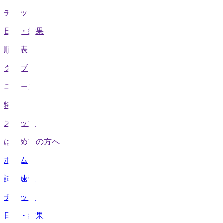
チケット
日程・結果
順位表
クラブ
ニュース
特集
スタッツ
はじめての方へ
ホーム
試合速報
チケット
日程・結果