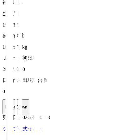
神奈川県
生年月日
1986/6/1
身長/体重
181cm/75kg
Ｊリーグ初出場
2007/10/20
日本代表出場試合数
0
HomeGrown
更新日
:
2026/8/6 08:03
クラブ公式サイト