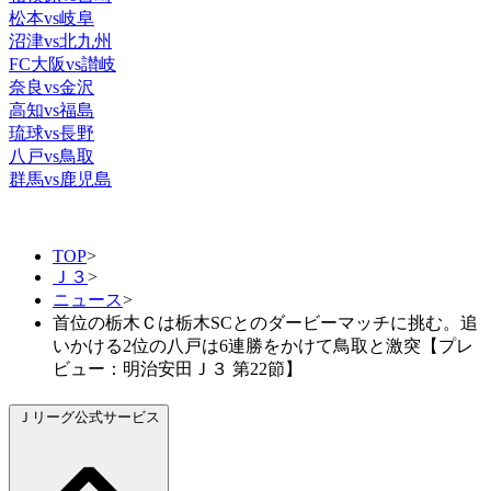
松本vs岐阜
沼津vs北九州
FC大阪vs讃岐
奈良vs金沢
高知vs福島
琉球vs長野
八戸vs鳥取
群馬vs鹿児島
TOP
>
Ｊ３
>
ニュース
>
首位の栃木Ｃは栃木SCとのダービーマッチに挑む。追
いかける2位の八戸は6連勝をかけて鳥取と激突【プレ
ビュー：明治安田Ｊ３ 第22節】
Ｊリーグ公式サービス