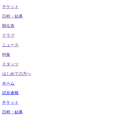
チケット
日程・結果
順位表
クラブ
ニュース
特集
スタッツ
はじめての方へ
ホーム
試合速報
チケット
日程・結果