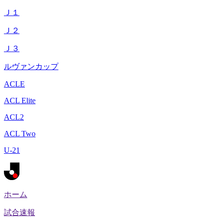
Ｊ１
Ｊ２
Ｊ３
ルヴァンカップ
ACLE
ACL Elite
ACL2
ACL Two
U-21
ホーム
試合速報