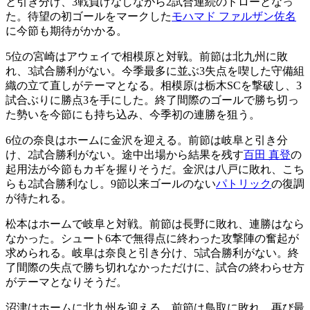
と引き分け、3戦負けなしながら2試合連続のドローとなっ
た。待望の初ゴールをマークした
モハマド ファルザン佐名
に今節も期待がかかる。
5位の宮崎はアウェイで相模原と対戦。前節は北九州に敗
れ、3試合勝利がない。今季最多に並ぶ3失点を喫した守備組
織の立て直しがテーマとなる。相模原は栃木SCを撃破し、3
試合ぶりに勝点3を手にした。終了間際のゴールで勝ち切っ
た勢いを今節にも持ち込み、今季初の連勝を狙う。
6位の奈良はホームに金沢を迎える。前節は岐阜と引き分
け、2試合勝利がない。途中出場から結果を残す
百田 真登
の
起用法が今節もカギを握りそうだ。金沢は八戸に敗れ、こち
らも2試合勝利なし。9節以来ゴールのない
パトリック
の復調
が待たれる。
松本はホームで岐阜と対戦。前節は長野に敗れ、連勝はなら
なかった。シュート6本で無得点に終わった攻撃陣の奮起が
求められる。岐阜は奈良と引き分け、5試合勝利がない。終
了間際の失点で勝ち切れなかっただけに、試合の終わらせ方
がテーマとなりそうだ。
沼津はホームに北九州を迎える。前節は鳥取に敗れ、再び最