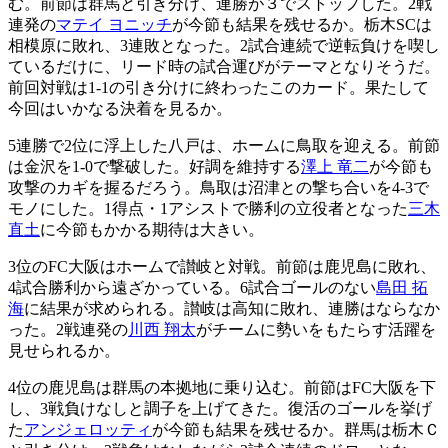
む。前節は群馬と引き分け、連勝が３でストップした。2戦
連発の
マテイ ヨニッチ
が今節も結果を残せるか。栃木SCは
相模原に敗れ、3連敗となった。2試合連続で逆転負けを喫し
ているだけに、リード時の試合運びがテーマとなりそうだ。
前回対戦は1-1の引き分けに終わったこのカード。果たして
今回はいかなる決着を見るか。
5連勝で2位に浮上した八戸は、ホームに鳥取を迎える。前節
は金沢を1-0で撃破した。好調を維持する
澤上 竜二
が今節も
攻撃のカギを握るだろう。鳥取は沼津との撃ち合いを4-3で
モノにした。1得点・1アシストで勝利の立役者となった
三木
直土
に今節もかかる期待は大きい。
3位のFC大阪はホームで讃岐と対戦。前節は鹿児島に敗れ、
4試合勝利から遠ざかっている。6試合ゴールのない
島田 拓
海
に結果が求められる。讃岐は高知に敗れ、連勝はならなか
った。2戦連発の
川西 翔太
がチームに勢いをもたらす活躍を
見せられるか。
4位の鹿児島は群馬の本拠地に乗り込む。前節はFC大阪を下
し、3戦負けなしと調子を上げてきた。復活のゴールを挙げ
た
アンジェロッティ
が今節も結果を残せるか。群馬は栃木Ｃ