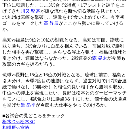
下位に転落した。ここ3試合で2得点・1アシストと調子を上
げてきた
川又 堅碁
が嫌な流れを断ち切る活躍を見せたい。
北九州は宮崎を撃破し、連敗を4で食い止めている。今季初
ゴールをマークした
高 昇辰
がここから勢いに乗っていける
か。
高知vs福島は9位と10位の対戦となる。高知は前節、讃岐に
競り勝ち、3試合ぶりに白星を掴んでいる。前回対戦で勝利
した相手を再び撃破し、さらなる浮上を狙う。福島は琉球と
引き分け、連勝はならなかった。2戦連発の
森 晃太
が今節も
攻撃のカギを握るだろう。
琉球vs長野は15位と16位の対戦となる。琉球は前節、福島と
引き分け、今季2度目の連勝はならず。過去対戦では7試合連
続で負けなし（3勝4分）と相性の良い相手から勝利を収め、
中位への浮上を実現したい。長野は松本とのダービーマッチ
をモノにし、4試合ぶりに勝点3を手にした。値千金の決勝点
を挙げた
進 昂平
が今節も大仕事をやってのけるか。
■各試合の見どころをチェック
栃木Ｃvs栃木SC
相模原vs宮崎